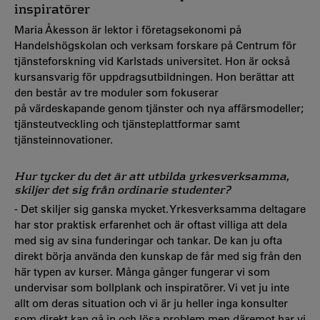
inspiratörer
Maria Åkesson är lektor i företagsekonomi på
Handelshögskolan och verksam forskare på Centrum för
tjänsteforskning vid Karlstads universitet. Hon är också
kursansvarig för uppdragsutbildningen. Hon berättar att
den består av tre moduler som fokuserar
på värdeskapande genom tjänster och nya affärsmodeller;
tjänsteutveckling och tjänsteplattformar samt
tjänsteinnovationer.
Hur tycker du det är att utbilda yrkesverksamma,
skiljer det sig från ordinarie studenter?
- Det skiljer sig ganska mycket. Yrkesverksamma deltagare
har stor praktisk erfarenhet och är oftast villiga att dela
med sig av sina funderingar och tankar. De kan ju ofta
direkt börja använda den kunskap de får med sig från den
här typen av kurser. Många gånger fungerar vi som
undervisar som bollplank och inspiratörer. Vi vet ju inte
allt om deras situation och vi är ju heller inga konsulter
som direkt kan gå in och lösa problem men däremot har vi