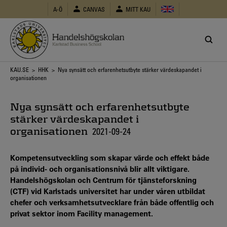
Hoppa
A-Ö
CANVAS
MITT KAU
till
huvudinnehåll
Länkstig
KAU.SE
>
HHK
> Nya synsätt och erfarenhetsutbyte stärker värdeskapandet i
organisationen
Nya synsätt och erfarenhetsutbyte
stärker värdeskapandet i
organisationen
2021-09-24
Kompetensutveckling som skapar värde och effekt både
på individ- och organisationsnivå blir allt viktigare.
Handelshögskolan och Centrum för tjänsteforskning
(CTF) vid Karlstads universitet har under våren utbildat
chefer och verksamhetsutvecklare från både offentlig och
privat sektor inom Facility management.