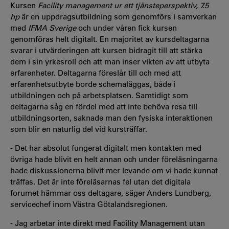
Kursen
Facility management ur ett tjänsteperspektiv, 7.5
hp
är en uppdragsutbildning som genomförs i samverkan
med
IFMA Sverige
och under våren fick kursen
genomföras helt digitalt. En majoritet av kursdeltagarna
svarar i utvärderingen att kursen bidragit till att stärka
dem i sin yrkesroll och att man inser vikten av att utbyta
erfarenheter. Deltagarna föreslår till och med att
erfarenhetsutbyte borde schemaläggas, både i
utbildningen och på arbetsplatsen. Samtidigt som
deltagarna såg en fördel med att inte behöva resa till
utbildningsorten, saknade man den fysiska interaktionen
som blir en naturlig del vid kursträffar.
- Det har absolut fungerat digitalt men kontakten med
övriga hade blivit en helt annan och under föreläsningarna
hade diskussionerna blivit mer levande om vi hade kunnat
träffas. Det är inte föreläsarnas fel utan det digitala
forumet hämmar oss deltagare, säger Anders Lundberg,
servicechef inom Västra Götalandsregionen.
- Jag arbetar inte direkt med Facility Management utan