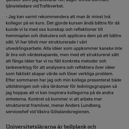
tjänsteledare vid Trafikverket.
- Jag kan varmt rekommendera att man är minst två
kollegor på en kurs. Det gjorde kursen ändå bättre för då
kunde vi ta med oss kunskap och reflektioner till
hemmaplan och diskutera och applicera dem på ett bättre
sätt. Vi har blivit mer strukturerade i vårt
utvecklingsarbete. Alla idéer som uppkommer kanske inte
är bra och värdeskapande, men med ett strukturerat sätt
att fånga idéer har vi nu fått konkreta metoder och
tankeverktyg för att analysera och reflektera över idéer
som faktiskt skapar värde och löser verkliga problem.
Efter sommaren har jag och min kollega presenterat både
utbildningen och våra lärdomar för ledningsgruppen så
jag hoppas att vi kan inspirera kollegorna på de andra
enheterna. Konkret så kommer vi att arbeta mer
strukturerat framöver, menar Anders Lundberg,
servicechef vid Västra Götalandsregionen.
Universitetslärarna är bollplank och