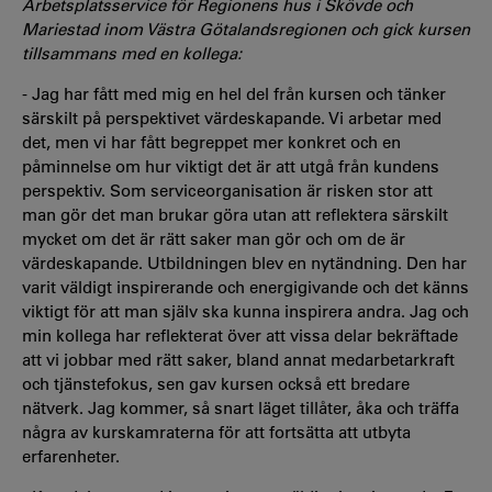
Arbetsplatsservice för Regionens hus i Skövde och
Mariestad inom Västra Götalandsregionen
och gick kursen
tillsammans med en kollega:
- Jag har fått med mig en hel del från kursen och tänker
särskilt på perspektivet värdeskapande. Vi arbetar med
det, men vi har fått begreppet mer konkret och en
påminnelse om hur viktigt det är att utgå från kundens
perspektiv. Som serviceorganisation är risken stor att
man gör det man brukar göra utan att reflektera särskilt
mycket om det är rätt saker man gör och om de är
värdeskapande. Utbildningen blev en nytändning. Den har
varit väldigt inspirerande och energigivande och det känns
viktigt för att man själv ska kunna inspirera andra. Jag och
min kollega har reflekterat över att vissa delar bekräftade
att vi jobbar med rätt saker, bland annat medarbetarkraft
och tjänstefokus, sen gav kursen också ett bredare
nätverk. Jag kommer, så snart läget tillåter, åka och träffa
några av kurskamraterna för att fortsätta att utbyta
erfarenheter.