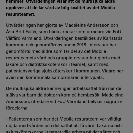
hemmet. Utvärderingen visar att de multisjuka äldre
upplever att de får vård av hög kvalitet av det Mobila
resursteamet.
Utvärderingen har gjorts av Madeleine Andersson och
Åse-Britt Falch, som båda arbetar som utredare vid FoU
Välfärd Värmland. Utvärderingen beställdes av Karlstads
kommun och genomfördes under 2018. Intervjuer har
genomförts med äldre som tar del av det Mobila
resursteamets vård och gruppintervjuer har gjorts med
läkare och distriktssköterskor i teamet, samt med
patientansvariga sjuksköterskor i kommunen. Vidare har
även den kommunala samordnaren intervjuats.
De multisjuka äldre känner igen arbetssättet från när de
själva var barn då doktorn kom på hembesök. Madeleine
Andersson, utredare vid FoU Värmland belyser några av
fördelarna.
- Patienterna som har det Mobila resursteam var väldigt
nöjda med vården och det sättet att få vård. Läkarna och
skjutsköterskorna i teamet ville arbeta på det sättet och