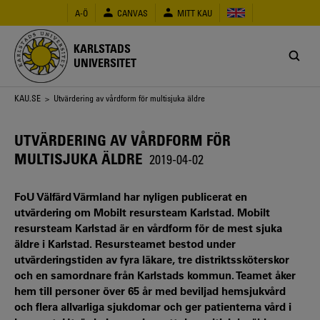
Hoppa
A-Ö
CANVAS
MITT KAU
till
huvudinnehåll
KARLSTADS
UNIVERSITET
Länkstig
KAU.SE
> Utvärdering av vårdform för multisjuka äldre
UTVÄRDERING AV VÅRDFORM FÖR
MULTISJUKA ÄLDRE
2019-04-02
FoU Välfärd Värmland har nyligen publicerat en
utvärdering om Mobilt resursteam Karlstad. Mobilt
resursteam Karlstad är en vårdform för de mest sjuka
äldre i Karlstad. Resursteamet bestod under
utvärderingstiden av fyra läkare, tre distriktssköterskor
och en samordnare från Karlstads kommun. Teamet åker
hem till personer över 65 år med beviljad hemsjukvård
och flera allvarliga sjukdomar och ger patienterna vård i