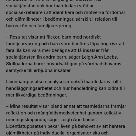
socialtjänsten och hur teamledare stödjer
socialsekreterare i att identifiera och motverka fördomar
och ojämlikheter i bedömningar, särskilt i relation till
barns kön och familjeursprung.
– Resultat visar att flickor, barn med nordiskt
familjeursprung och barn som bedöms löpa hög risk att
fara illa kan vara mer benägna att få insatser från
socialtjänsten än andra barn, säger Leigh Ann Loebs.
Skillnaderna beror huvudsakligen på vårdnadshavares
samtycke till erbjudna insatser.
Licentiatuppsatsen analyserar också teamledares roll i
handläggningsarbetet och hur handledning kan bidra till
mer likvärdiga bedömningar.
– Mina resultat visar bland annat att teamledarna främjar
reflektion och mångfaldsmedvetenhet genom kollektiv
meningsskapande, säger Leigh Ann Loebs.
Licentiatuppsatsen pekar även på behovet av att hantera
ojämlikheter på individuella, organisatoriska och