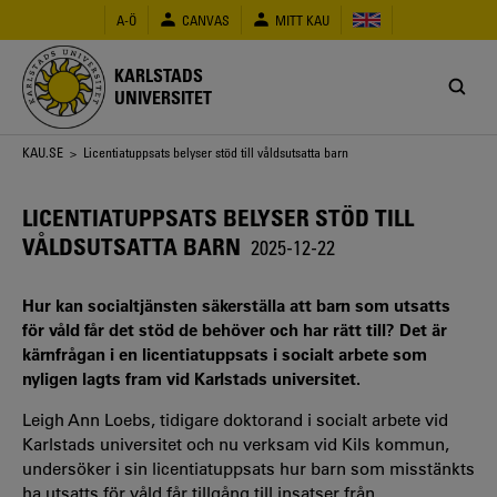
Hoppa
A-Ö
CANVAS
MITT KAU
till
huvudinnehåll
KARLSTADS
UNIVERSITET
Länkstig
KAU.SE
> Licentiatuppsats belyser stöd till våldsutsatta barn
LICENTIATUPPSATS BELYSER STÖD TILL
VÅLDSUTSATTA BARN
2025-12-22
Hur kan socialtjänsten säkerställa att barn som utsatts
för våld får det stöd de behöver och har rätt till? Det är
kärnfrågan i en licentiatuppsats i socialt arbete som
nyligen lagts fram vid Karlstads universitet.
Leigh Ann Loebs, tidigare doktorand i socialt arbete vid
Karlstads universitet och nu verksam vid Kils kommun,
undersöker i sin licentiatuppsats hur barn som misstänkts
ha utsatts för våld får tillgång till insatser från