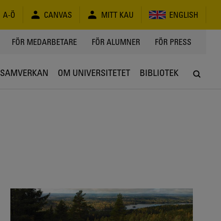
A-Ö
CANVAS
MITT KAU
ENGLISH
FÖR MEDARBETARE
FÖR ALUMNER
FÖR PRESS
SAMVERKAN
OM UNIVERSITETET
BIBLIOTEK