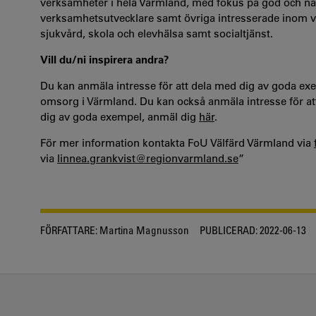
verksamheter i hela Värmland, med fokus på god och när
verksamhetsutvecklare samt övriga intresserade inom
sjukvård, skola och elevhälsa samt socialtjänst.
Vill du/ni inspirera andra?
Du kan anmäla intresse för att dela med dig av goda exe
omsorg i Värmland. Du kan också anmäla intresse för att
dig av goda exempel, anmäl dig
här
.
För mer information kontakta FoU Välfärd Värmland via
via
linnea.grankvist@regionvarmland.se
”
FÖRFATTARE:
Martina Magnusson
PUBLICERAD:
2022-06-13