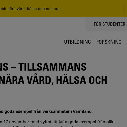
 och nära vård, hälsa och omsorg
TOPPMENY
FÖR STUDENTER
UTBILDNING
FORSKNING
NS – TILLSAMMANS
 NÄRA VÅRD, HÄLSA OCH
med goda exempel från verksamheter i Värmland.
en 17 november med syftet att lyfta goda exempel från olika