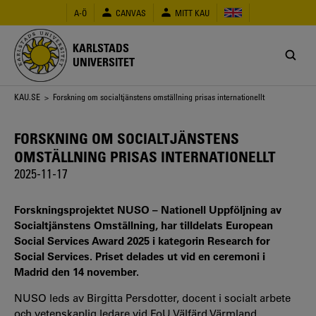
Hoppa
A-Ö
CANVAS
MITT KAU
till
huvudinnehåll
KARLSTADS
UNIVERSITET
Länkstig
KAU.SE
> Forskning om socialtjänstens omställning prisas internationellt
FORSKNING OM SOCIALTJÄNSTENS
OMSTÄLLNING PRISAS INTERNATIONELLT
2025-11-17
Forskningsprojektet NUSO – Nationell Uppföljning av
Socialtjänstens Omställning, har tilldelats European
Social Services Award 2025 i kategorin Research for
Social Services. Priset delades ut vid en ceremoni i
Madrid den 14 november.
NUSO leds av Birgitta Persdotter, docent i socialt arbete
och vetenskaplig ledare vid FoU Välfärd Värmland,