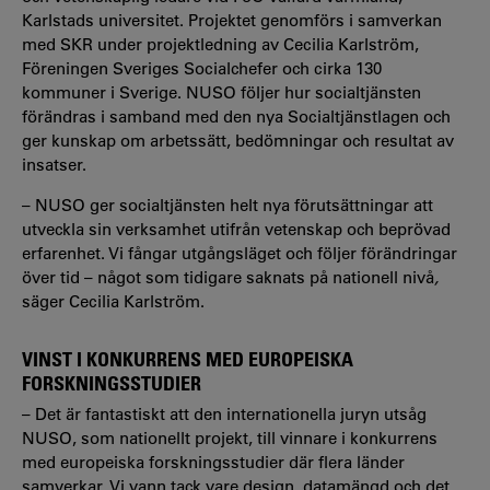
Karlstads universitet. Projektet genomförs i samverkan
med SKR under projektledning av Cecilia Karlström,
Föreningen Sveriges Socialchefer och cirka 130
kommuner i Sverige. NUSO följer hur socialtjänsten
förändras i samband med den nya Socialtjänstlagen och
ger kunskap om arbetssätt, bedömningar och resultat av
insatser.
– NUSO ger socialtjänsten helt nya förutsättningar att
utveckla sin verksamhet utifrån vetenskap och beprövad
erfarenhet. Vi fångar utgångsläget och följer förändringar
över tid – något som tidigare saknats på nationell nivå
,
säger Cecilia Karlström.
VINST I KONKURRENS MED EUROPEISKA
FORSKNINGSSTUDIER
– Det är fantastiskt att den internationella juryn utsåg
NUSO, som nationellt projekt, till vinnare i konkurrens
med europeiska forskningsstudier där flera länder
samverkar. Vi vann tack vare design, datamängd och det