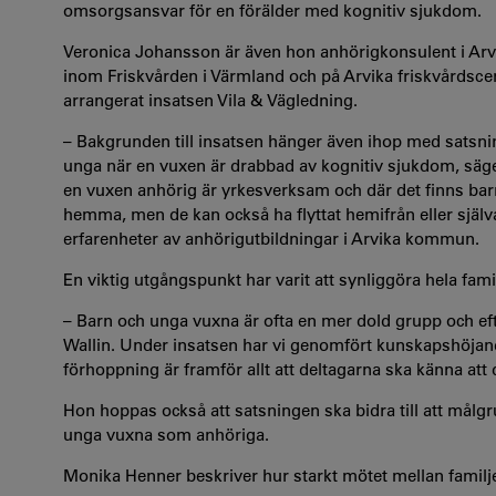
omsorgsansvar för en förälder med kognitiv sjukdom.
Veronica Johansson är även hon anhörigkonsulent i A
inom Friskvården i Värmland och på Arvika friskvårdsce
arrangerat insatsen Vila & Vägledning.
– Bakgrunden till insatsen hänger även ihop med sats
unga när en vuxen är drabbad av kognitiv sjukdom, säger 
en vuxen anhörig är yrkesverksam och där det finns barn
hemma, men de kan också ha flyttat hemifrån eller själva
erfarenheter av anhörigutbildningar i Arvika kommun.
En viktig utgångspunkt har varit att synliggöra hela famil
– Barn och unga vuxna är ofta en mer dold grupp och eft
Wallin. Under insatsen har vi genomfört kunskapshöjand
förhoppning är framför allt att deltagarna ska känna att 
Hon hoppas också att satsningen ska bidra till att mål
unga vuxna som anhöriga.
Monika Henner beskriver hur starkt mötet mellan familj