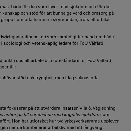
äknas, både för den som lever med sjukdom och för de
får kunskap och stöd för att kunna ge vård och omsorg på
n grupp som ofta hamnar i skymundan, trots ett uttalat
sandwichgenerationen, de som samtidigt tar hand om både
 sociologi och vetenskaplig ledare för FoU Välfärd
djunkt i socialt arbete och föreståndare för FoU Välfärd
er till:
behöver stöd och trygghet, men idag saknas ofta
rsta fokuserar på att utvärdera insatsen Vila & Vägledning.
 anhöriga till närstående med kognitiv sjukdom
som
mfört. Hon har utforskat hur två yrkesverksamma upplever
dagen när de kombinerar arbetsliv med ett långvarigt