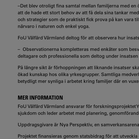
–Det blev otroligt fina samtal mellan familjerna med en
att de hade ett stort behov av att få dela sina tankar m
och strategier som de praktiskt fick prova på kan vara t
närvaro i naturen och enkel yoga.
FoU Välfärd Värmland deltog för att observera hur insat
– Observationerna kompletteras med enkäter som besva
deltagare och professionella som deltog under insatsen
På längre sikt är förhoppningen att liknande insatser 
ökad kunskap hos olika yrkesgrupper. Samtliga medverk
betydligt mer synliga i arbetet kring familjer där en vu
MER INFORMATION
FoU Välfärd Värmland ansvarar för forskningsprojektet
sjukdom
och leder arbetet med planering, genomförand
Uppdragsgivare är Nya Perspektiv, en samverkansaren
Projektet finansieras genom statsbidrag för att utveck