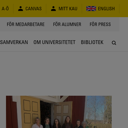
A-Ö
CANVAS
MITT KAU
ENGLISH
FÖR MEDARBETARE
FÖR ALUMNER
FÖR PRESS
SAMVERKAN
OM UNIVERSITETET
BIBLIOTEK