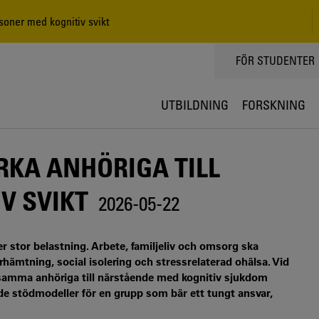
soner med kognitiv svikt
TOPPMENY
FÖR STUDENTER
UTBILDNING
FORSKNING
RKA ANHÖRIGA TILL
V SVIKT
2026-05-22
er stor belastning. Arbete, familjeliv och omsorg ska
rhämtning, social isolering och stressrelaterad ohälsa. Vid
ksamma anhöriga till närstående med kognitiv sjukdom
nde stödmodeller för en grupp som bär ett tungt ansvar,