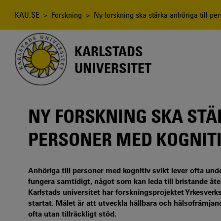
Hoppa
till
Länkstig
KAU.SE
>
Forskning
> Ny forskning ska stärka anhöriga till per
huvudinnehåll
KARLSTADS
UNIVERSITET
NY FORSKNING SKA STÄ
PERSONER MED KOGNITI
Anhöriga till personer med kognitiv svikt lever ofta und
fungera samtidigt, något som kan leda till bristande åte
Karlstads universitet har forskningsprojektet Yrkesver
startat. Målet är att utveckla hållbara och hälsofrämja
ofta utan tillräckligt stöd.