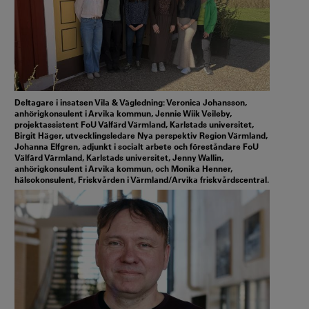
Deltagare i insatsen Vila & Vägledning: Veronica Johansson,
anhörigkonsulent i Arvika kommun, Jennie Wiik Veileby,
projektassistent FoU Välfärd Värmland, Karlstads universitet,
Birgit Häger, utvecklingsledare Nya perspektiv Region Värmland,
Johanna Elfgren, adjunkt i socialt arbete och föreståndare FoU
Välfärd Värmland, Karlstads universitet, Jenny Wallin,
anhörigkonsulent i Arvika kommun, och Monika Henner,
hälsokonsulent, Friskvården i Värmland/Arvika friskvårdscentral.