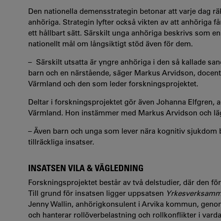
Den nationella demensstrategin betonar att varje dag r
anhöriga. Strategin lyfter också vikten av att anhöriga 
ett hållbart sätt. Särskilt unga anhöriga beskrivs som e
nationellt mål om långsiktigt stöd även för dem.
– Särskilt utsatta är yngre anhöriga i den så kallade 
barn och en närstående, säger Markus Arvidson, docent i
Värmland och den som leder forskningsprojektet.
Deltar i forskningsprojektet gör även Johanna Elfgren, a
Värmland. Hon instämmer med Markus Arvidson och lägg
– Även barn och unga som lever nära kognitiv sjukdom 
tillräckliga insatser.
INSATSEN VILA & VÄGLEDNING
Forskningsprojektet består av två delstudier, där den fö
Till grund för insatsen ligger uppsatsen
Yrkesverksamma
Jenny Wallin, anhörigkonsulent i Arvika kommun, geno
och hanterar rollöverbelastning och rollkonflikter i var