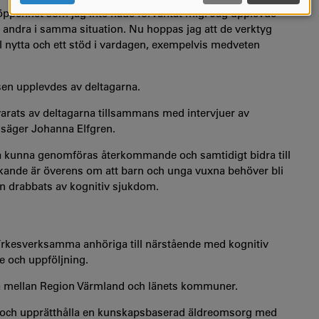
COOKIES
 öppenhet som jag inte hade förväntat mig. Jag upplevde
ed andra i samma situation. Nu hoppas jag att de verktyg
ill nytta och ett stöd i vardagen, exempelvis medveten
sen upplevdes av deltagarna.
rats av deltagarna tillsammans med intervjuer av
 säger Johanna Elfgren.
ska kunna genomföras återkommande och samtidigt bidra till
ande är överens om att barn och unga vuxna behöver bli
xen drabbats av kognitiv sjukdom.
 Yrkesverksamma anhöriga till närstående med kognitiv
e och uppföljning.
a mellan Region Värmland och länets kommuner.
la och upprätthålla en kunskapsbaserad äldreomsorg med