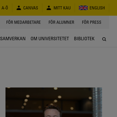
A-Ö
CANVAS
MITT KAU
ENGLISH
FÖR MEDARBETARE
FÖR ALUMNER
FÖR PRESS
SAMVERKAN
OM UNIVERSITETET
BIBLIOTEK