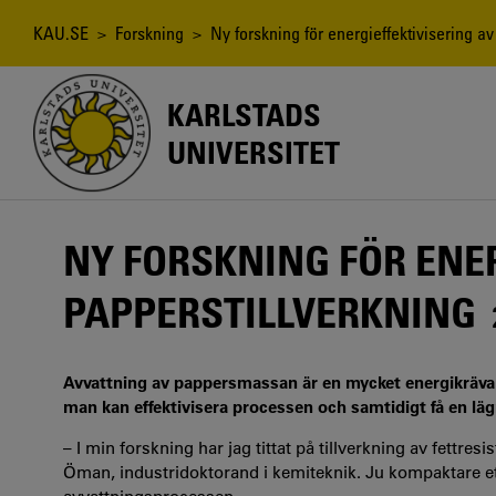
Hoppa
till
Länkstig
KAU.SE
>
Forskning
> Ny forskning för energieffektivisering av
huvudinnehåll
KARLSTADS
UNIVERSITET
NY FORSKNING FÖR ENER
PAPPERSTILLVERKNING
Avvattning av pappersmassan är en mycket energikrävand
man kan effektivisera processen och samtidigt få en läg
– I min forskning har jag tittat på tillverkning av fettr
Öman, industridoktorand i kemiteknik. Ju kompaktare ett