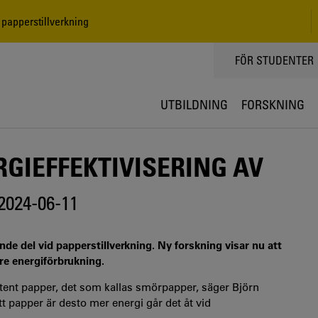
 papperstillverkning
TOPPMENY
FÖR STUDENTER
UTBILDNING
FORSKNING
GIEFFEKTIVISERING AV
2024-06-11
e del vid papperstillverkning. Ny forskning visar nu att
re energiförbrukning.
esistent papper, det som kallas smörpapper, säger Björn
 papper är desto mer energi går det åt vid