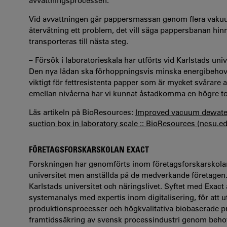
avvattningsprocessen.
Vid avvattningen går pappersmassan genom flera vakuums
återvätning ett problem, det vill säga pappersbanan hinn
transporteras till nästa steg.
– Försök i laboratorieskala har utförts vid Karlstads uni
Den nya lådan ska förhoppningsvis minska energibehovet 
viktigt för fettresistenta papper som är mycket svårar
emellan nivåerna har vi kunnat åstadkomma en högre torr
Läs artikeln på BioResources:
Improved vacuum dewaterin
suction box in laboratory scale :: BioResources (ncsu.e
FÖRETAGSFORSKARSKOLAN EXACT
Forskningen har genomförts inom företagsforskarskolan
universitet men anställda på de medverkande företagen.
Karlstads universitet och näringslivet. Syftet med Exac
systemanalys med expertis inom digitalisering, för att ut
produktionsprocesser och högkvalitativa biobaserade prod
framtidssäkring av svensk processindustri genom behov