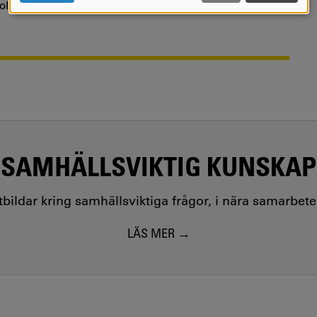
kola inom skogsbaserad bioekonomi och digitalisering.
COOKIES
SAMHÄLLSVIKTIG KUNSKAP
utbildar kring samhällsviktiga frågor, i nära samarbet
LÄS MER