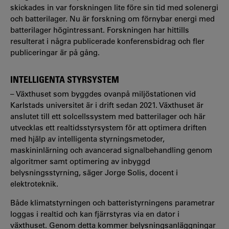
skickades in var forskningen lite före sin tid med solenergi
och batterilager. Nu är forskning om förnybar energi med
batterilager högintressant. Forskningen har hittills
resulterat i några publicerade konferensbidrag och fler
publiceringar är på gång.
INTELLIGENTA STYRSYSTEM
– Växthuset som byggdes ovanpå miljöstationen vid
Karlstads universitet är i drift sedan 2021. Växthuset är
anslutet till ett solcellssystem med batterilager och här
utvecklas ett realtidsstyrsystem för att optimera driften
med hjälp av intelligenta styrningsmetoder,
maskininlärning och avancerad signalbehandling genom
algoritmer samt optimering av inbyggd
belysningsstyrning, säger Jorge Solis, docent i
elektroteknik.
Både klimatstyrningen och batteristyrningens parametrar
loggas i realtid och kan fjärrstyras via en dator i
växthuset. Genom detta kommer belysningsanläggningar