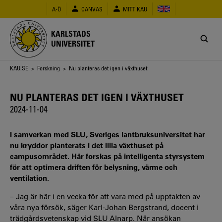
Hoppa
A-Ö
CANVAS
MITT KAU
till
huvudinnehåll
KARLSTADS
UNIVERSITET
Länkstig
KAU.SE
>
Forskning
> Nu planteras det igen i växthuset
NU PLANTERAS DET IGEN I VÄXTHUSET
2024-11-04
I samverkan med SLU, Sveriges lantbruksuniversitet har
nu kryddor planterats i det lilla växthuset på
campusområdet. Här forskas på intelligenta styrsystem
för att optimera driften för belysning, värme och
ventilation.
– Jag är här i en vecka för att vara med på upptakten av
våra nya försök, säger Karl-Johan Bergstrand, docent i
trädgårdsvetenskap vid SLU Alnarp. När ansökan