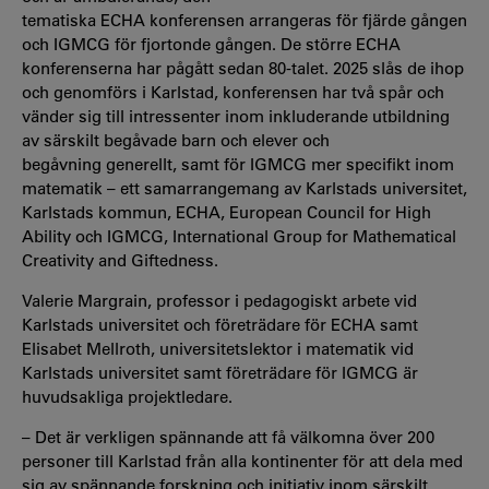
tematiska ECHA konferensen arrangeras för fjärde gången
och IGMCG för fjortonde gången. De större ECHA
konferenserna har pågått sedan 80-talet. 2025 slås de ihop
och genomförs i Karlstad, konferensen har två spår och
vänder sig till intressenter inom inkluderande utbildning
av särskilt begåvade barn och elever och
begåvning generellt, samt för IGMCG mer specifikt inom
matematik – ett samarrangemang av Karlstads universitet,
Karlstads kommun, ECHA, European Council for High
Ability och IGMCG, International Group for Mathematical
Creativity and Giftedness.
Valerie Margrain, professor i pedagogiskt arbete vid
Karlstads universitet och företrädare för ECHA samt
Elisabet Mellroth, universitetslektor i matematik vid
Karlstads universitet samt företrädare för IGMCG är
huvudsakliga projektledare.
– Det är verkligen spännande att få välkomna över 200
personer till Karlstad från alla kontinenter för att dela med
sig av spännande forskning och initiativ inom särskilt