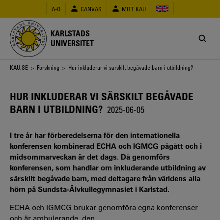
Hoppa
A-Ö
CANVAS
MITT KAU
till
huvudinnehåll
KARLSTADS
UNIVERSITET
Länkstig
KAU.SE
>
Forskning
> Hur inkluderar vi särskilt begåvade barn i utbildning?
HUR INKLUDERAR VI SÄRSKILT BEGÅVADE
BARN I UTBILDNING?
2025-06-05
I tre år har förberedelserna för den internationella
konferensen kombinerad ECHA och IGMCG pågått och i
midsommarveckan är det dags. Då genomförs
konferensen, som handlar om inkluderande utbildning av
särskilt begåvade barn, med deltagare från världens alla
hörn på Sundsta-Älvkullegymnasiet i Karlstad.
ECHA och IGMCG brukar genomföra egna konferenser
och är ambulerande,
den