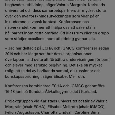
begåvades utbildning, säger Valerie Margrain. Karlstads
universitet och dess samarbetspartners är mycket stolta
över den nya forskningsutvecklingen som vilar på en
inkluderande svensk kontext. Konferensen och
nätverkandet kommer att hjälpa oss att säkerställa
hållbarhet inom detta område. Ett klassrum eller en grupp
som stödjer excellens inom utbildning gynnar alla.
– Jag har deltagit på ECHA och IGMCG konferenser sedan
2014 och har länge sett hur dessa organisationer
överlappar i sitt syfte att förbättra undervisningen för barn
och elever med särskild begåvning. Det ska bli mycket
roligt att ta del av berikande samtal, diskussioner och
kunskapsspridning , säger Elisabet Mellroth.
Konferensen kombinerad ECHA och IGMCG genomförs
16-18 juni på Sundsta-Älvkullegymnasiet i Karlstad.
Projektgruppen vid Karlstads universitet består av Valerie
Margrain (chair ECHA), Elisabet Mellroth (chair IGMCG),
Felicia Augustsson, Charlotta Lindvall, Caroline Sims,