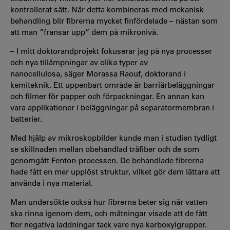
kontrollerat sätt. När detta kombineras med mekanisk
behandling blir fibrerna mycket finfördelade – nästan som
att man ”fransar upp” dem på mikronivå.
– I mitt doktorandprojekt fokuserar jag på nya processer
och nya tillämpningar av olika typer av
nanocellulosa, säger Morassa Raouf, doktorand i
kemiteknik. Ett uppenbart område är barriärbeläggningar
och filmer för papper och förpackningar. En annan kan
vara applikationer i beläggningar på separatormembran i
batterier.
Med hjälp av mikroskopbilder kunde man i studien tydligt
se skillnaden mellan obehandlad träfiber och de som
genomgått Fenton-processen. De behandlade fibrerna
hade fått en mer upplöst struktur, vilket gör dem lättare att
använda i nya material.
Man undersökte också hur fibrerna beter sig när vatten
ska rinna igenom dem, och mätningar visade att de fått
fler negativa laddningar tack vare nya karboxylgrupper.