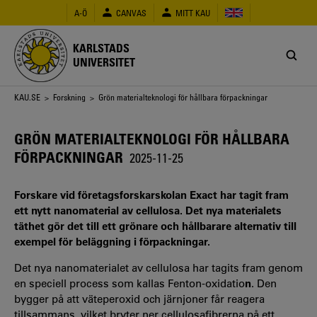
Hoppa
A-Ö
CANVAS
MITT KAU
till
huvudinnehåll
KARLSTADS
UNIVERSITET
Länkstig
KAU.SE
>
Forskning
> Grön materialteknologi för hållbara förpackningar
GRÖN MATERIALTEKNOLOGI FÖR HÅLLBARA
FÖRPACKNINGAR
2025-11-25
Forskare vid företagsforskarskolan Exact har tagit fram
ett nytt nanomaterial av cellulosa. Det nya materialets
täthet gör det till ett grönare och hållbarare alternativ till
exempel för beläggning i förpackningar.
Det nya nanomaterialet av cellulosa har tagits fram genom
en speciell process som kallas Fenton-oxidatio
n
. Den
bygger på att väteperoxid och järnjoner får reagera
tillsammans, vilket bryter ner cellulosafibrerna på ett