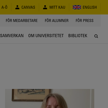
A-Ö
CANVAS
MITT KAU
ENGLISH
FÖR MEDARBETARE
FÖR ALUMNER
FÖR PRESS
SAMVERKAN
OM UNIVERSITETET
BIBLIOTEK