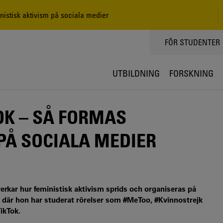
nistisk aktivism på sociala medier
TOPPMENY
FÖR STUDENTER
UTBILDNING
FORSKNING
OK – SÅ FORMAS
PÅ SOCIALA MEDIER
erkar hur feministisk aktivism sprids och organiseras på
ng, där hon har studerat rörelser som #MeToo, #Kvinnostrejk
ikTok.