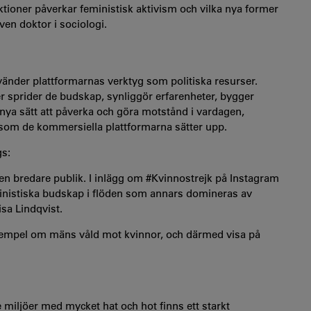
tioner påverkar feministisk aktivism och vilka nya former
ven doktor i sociologi.
vänder plattformarnas verktyg som politiska resurser.
r sprider de budskap, synliggör erfarenheter, bygger
nya sätt att påverka och göra motstånd i vardagen,
som de kommersiella plattformarna sätter upp.
ags:
 en bredare publik. I inlägg om #Kvinnostrejk på Instagram
inistiska budskap i flöden som annars domineras av
isa Lindqvist.
 exempel om mäns våld mot kvinnor, och därmed visa på
e miljöer med mycket hat och hot finns ett starkt