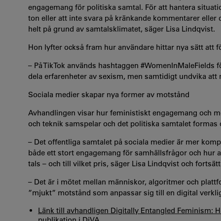
engagemang för politiska samtal. För att hantera situat
ton eller att inte svara på kränkande kommentarer eller 
helt på grund av samtalsklimatet, säger Lisa Lindqvist.
Hon lyfter också fram hur användare hittar nya sätt att för
– På TikTok används hashtaggen #WomenInMaleFields för 
dela erfarenheter av sexism, men samtidigt undvika att 
Sociala medier skapar nya former av motstånd
Avhandlingen visar hur feministiskt engagemang och mot
och teknik samspelar och det politiska samtalet formas 
– Det offentliga samtalet på sociala medier är mer kompl
både ett stort engagemang för samhällsfrågor och hur a
tals – och till vilket pris, säger Lisa Lindqvist och fortsätt
– Det är i mötet mellan människor, algoritmer och plat
”mjukt” motstånd som anpassar sig till en digital verkl
Länk till avhandligen Digitally Entangled Feminism:
publikation i DiVA