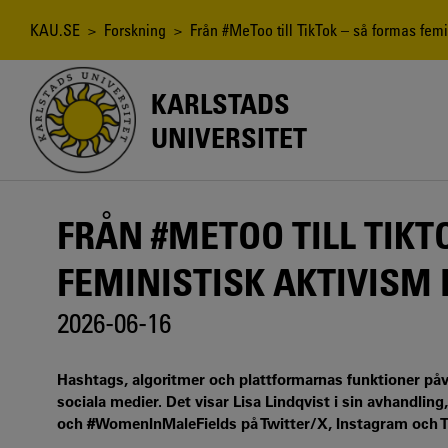
Hoppa
till
Länkstig
KAU.SE
>
Forskning
> Från #MeToo till TikTok – så formas femi
huvudinnehåll
KARLSTADS
UNIVERSITET
FRÅN #METOO TILL TIKT
FEMINISTISK AKTIVISM 
2026-06-16
Hashtags, algoritmer och plattformarnas funktioner påv
sociala medier. Det visar Lisa Lindqvist i sin avhandli
och #WomenInMaleFields på Twitter/X, Instagram och T