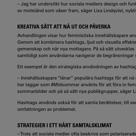
– Jag har undersökt hur sociala mediers design och funk
av motstånd som växer fram, säger Lisa Lindqvist, nybli
KREATIVA SÄTT ATT NÅ UT OCH PÅVERKA
Avhandlingen visar hur feministiska innehållskapare an
Genom att kombinera hashtags, ljud och visuella effekte
gemenskap och når nya mottagare. På så sätt utvecklas 
samtidigt som användarna navigerar de begränsningar 
Ett exempel är den strategiska användningen av hasht
– Innehållsskapare “lånar” populära hashtags för att nå
har taggar som #Midsommar använts för att föra in fem
sommarbilder och på så sätt nya publikgrupper, säger L
Hashtags används också för att samla berättelser, till
omfattningen av problemet.
STRATEGIER I ETT HÅRT SAMTALSKLIMAT
– Trots att sociala medier ofta beskrivs som polariserad