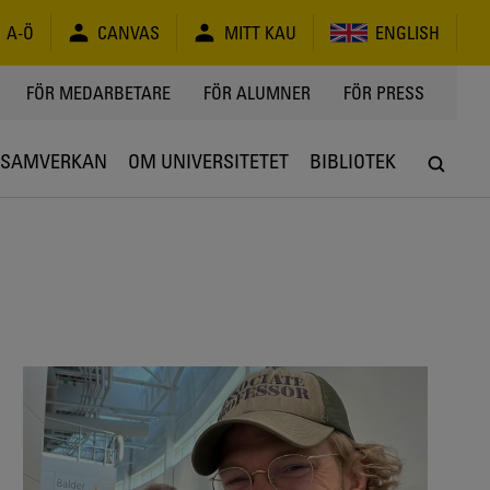
A-Ö
CANVAS
MITT KAU
ENGLISH
FÖR MEDARBETARE
FÖR ALUMNER
FÖR PRESS
SAMVERKAN
OM UNIVERSITETET
BIBLIOTEK