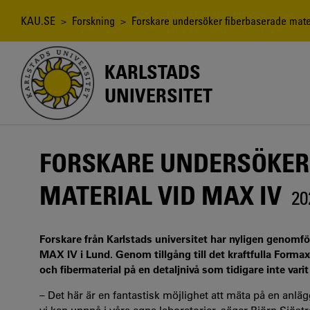
Hoppa
till
Länkstig
KAU.SE
>
Forskning
> Forskare undersöker fiberbaserade mate
huvudinnehåll
KARLSTADS
UNIVERSITET
FORSKARE UNDERSÖKER
MATERIAL VID MAX IV
20
Forskare från Karlstads universitet har nyligen genom
MAX IV i Lund. Genom tillgång till det kraftfulla Forma
och fibermaterial på en detaljnivå som tidigare inte varit
– Det här är en fantastisk möjlighet att mäta på en anlä