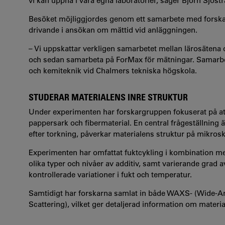
vi kan uppnå i våra egna laboratorier, säger Björn Sjöst
Besöket möjliggjordes genom ett samarbete med forskar
drivande i ansökan om mättid vid anläggningen.
– Vi uppskattar verkligen samarbetet mellan lärosätena 
och sedan samarbeta på ForMax för mätningar. Samarbete
och kemiteknik vid Chalmers tekniska högskola.
STUDERAR MATERIALENS INRE STRUKTUR
Under experimenten har forskargruppen fokuserat på att 
pappersark och fibermaterial. En central frågeställning ä
efter torkning, påverkar materialens struktur på mikrosk
Experimenten har omfattat fuktcykling i kombination
olika typer och nivåer av additiv, samt varierande grad
kontrollerade variationer i fukt och temperatur.
Samtidigt har forskarna samlat in både WAXS- (Wide-An
Scattering), vilket ger detaljerad information om materia