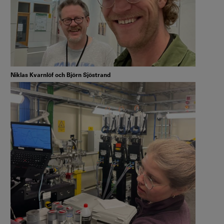
Niklas Kvarnlöf och Björn Sjöstrand