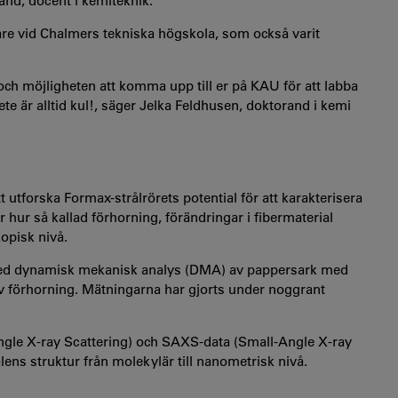
rand, docent i kemiteknik.
e vid Chalmers tekniska högskola, som också varit
och möjligheten att komma upp till er på KAU för att labba
 är alltid kul!, säger Jelka Feldhusen, doktorand i kemi
utforska Formax-strålrörets potential för att karakterisera
r hur så kallad förhorning, förändringar i fibermaterial
opisk nivå.
 med dynamisk mekanisk analys (DMA) av pappersark med
 av förhorning. Mätningarna har gjorts under noggrant
gle X-ray Scattering) och SAXS-data (Small-Angle X-ray
lens struktur från molekylär till nanometrisk nivå.