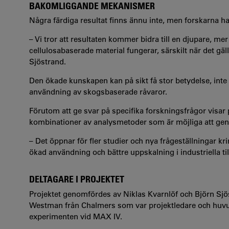
BAKOMLIGGANDE MEKANISMER
Några färdiga resultat finns ännu inte, men forskarna h
– Vi tror att resultaten kommer bidra till en djupare, me
cellulosabaserade material fungerar, särskilt när det 
Sjöstrand.
Den ökade kunskapen kan på sikt få stor betydelse, inte 
användning av skogsbaserade råvaror.
Förutom att ge svar på specifika forskningsfrågor visar
kombinationer av analysmetoder som är möjliga att ge
– Det öppnar för fler studier och nya frågeställningar kri
ökad användning och bättre uppskalning i industriella t
DELTAGARE I PROJEKTET
Projektet genomfördes av Niklas Kvarnlöf och Björn Sjö
Westman från Chalmers som var projektledare och huvu
experimenten vid MAX IV.