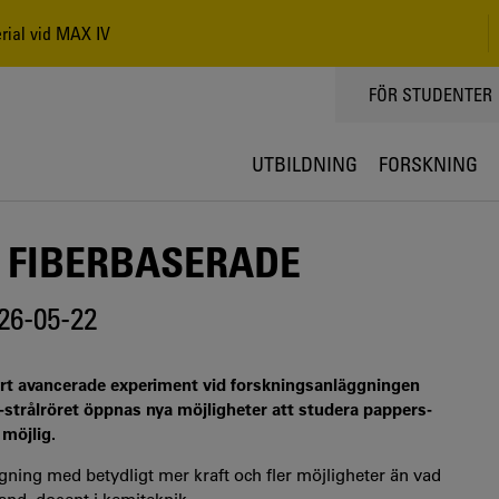
rial vid MAX IV
TOPPMENY
FÖR STUDENTER
UTBILDNING
FORSKNING
 FIBERBASERADE
26-05-22
fört avancerade experiment vid forskningsanläggningen
x-strålröret öppnas nya möjligheter att studera pappers-
 möjlig.
ggning med betydligt mer kraft och fler möjligheter än vad