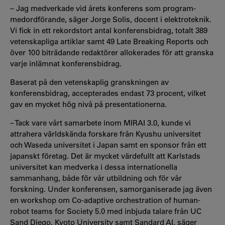
– Jag medverkade vid årets konferens som program-
medordförande, säger Jorge Solis, docent i elektroteknik.
Vi fick in ett rekordstort antal konferensbidrag, totalt 389
vetenskapliga artiklar samt 49 Late Breaking Reports och
över 100 biträdande redaktörer allokerades för att granska
varje inlämnat konferensbidrag.
Baserat på den vetenskaplig granskningen av
konferensbidrag, accepterades endast 73 procent, vilket
gav en mycket hög nivå på presentationerna.
– Tack vare vårt samarbete inom MIRAI 3.0, kunde vi
attrahera världskända forskare från Kyushu universitet
och Waseda universitet i Japan samt en sponsor från ett
japanskt företag. Det är mycket värdefullt att Karlstads
universitet kan medverka i dessa internationella
sammanhang, både för vår utbildning och för vår
forskning. Under konferensen, samorganiserade jag även
en workshop om Co-adaptive orchestration of human-
robot teams for Society 5.0 med inbjuda talare från UC
Sand Diego, Kyoto University samt Sandard AI, säger