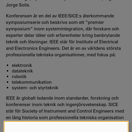
Jorge Solis.
Konferensen är en del av IEEE/SICE:s återkommande
symposiumserie och beskrivs som ett ”premier
symposium” inom systemintegration, där forskare och
experter delar idéer och erfarenheter kring banbrytande
teknik och lösningar. IEEE står för Institute of Electrical
and Electronics Engineers. Det är en av världens största
professionella tekniska organisationer, med fokus på:
elektronik
datateknik
robotik
telekommunikation
system- och styrteknik
IEEE är globalt ledande inom standarder, forskning och
konferenser inom teknik och ingenjörsvetenskap. SICE
står för Society of Instrument and Control Engineers med
en lång historia som professionella tekniska organisation
på över 60 år, med fokus på mätning, reglerteknik, system
och informationsteknik, systemintegrering, industriella