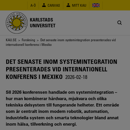
Hoppa
A-Ö
CANVAS
MITT KAU
till
huvudinnehåll
KARLSTADS
UNIVERSITET
Länkstig
KAU.SE
>
Forskning
> Det senaste inom systemintegration presenterades vid
internationell konferens i Mexiko
DET SENASTE INOM SYSTEMINTEGRATION
PRESENTERADES VID INTERNATIONELL
KONFERENS I MEXIKO
2026-02-18
SII 2026 konferensen handlade om systemintegration –
hur man kombinerar hårdvara, mjukvara och olika
tekniska delsystem till fungerande helheter. Ett område
som är centralt inom modern robotik, automation,
industriella system och smarta teknologier bland annat
inom hälsa, tillverkning och energi.