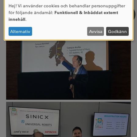
tillämpningar och livsteknik.
Hej! Vi använder cookies och behandlar personuppgifter
ANVÄNDNING
för följande ändamål:
Funktionell & Inbäddat externt
AV
innehåll
.
PERSONUPPGIFTER
OCH
Alternativ
Avvisa
Godkänn
COOKIES