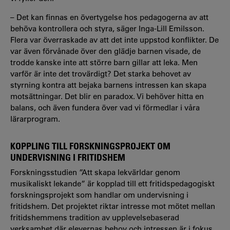
– De
t kan finnas en övertygelse hos pedagogerna av att
behöva kontrollera och styra, säger Inga-Lill Emilsson.
Flera var överraskade av att det inte uppstod konflikter.
De
var även förvånade över
den glädje barnen visade, de
trodde kanske inte att större barn gillar att leka. Men
varför är inte det trovärdigt? Det starka behovet av
styrning kontra att bejaka barnens intressen kan skapa
motsättningar. Det blir en paradox. Vi behöver hitta en
balans, och även fundera över vad vi förmedlar i våra
lärarprogram.
KOPPLING TILL FORSKNINGSPROJEKT OM
UNDERVISNING I FRITIDSHEM
Forskningsstudien ”Att skapa lekvärldar genom
musikaliskt lekande” är kopplad till ett fritidspedagogiskt
forskningsprojekt som handlar om undervisning i
fritidshem. Det projektet riktar intresse mot mötet mellan
fritidshemmens tradition av upplevelsebaserad
verksamhet där elevernas behov och intressen är i fokus,