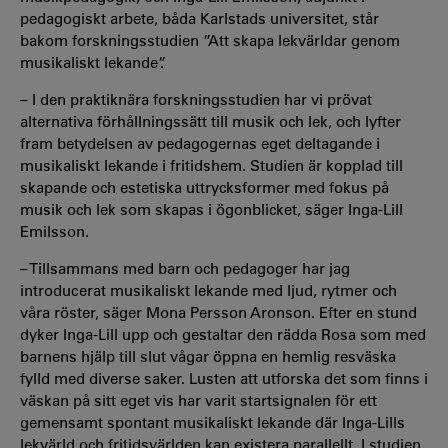
pedagogiskt arbete, båda Karlstads universitet, står
bakom forskningsstudien ”Att skapa lekvärldar genom
musikaliskt lekande”.
– I den praktiknära forskningsstudien har vi prövat
alternativa förhållningssätt till musik och lek, och lyfter
fram betydelsen av pedagogernas eget deltagande i
musikaliskt lekande i fritidshem. Studien är kopplad till
skapande och estetiska uttrycksformer med fokus på
musik och lek som skapas i ögonblicket, säger
Inga-Lill
Emilsson
.
– Tillsammans med barn och pedagoger har jag
introducerat musikaliskt lekande med ljud, rytmer och
våra röster,
säger Mona Persson Aronson
. Efter en stund
dyker Inga-Lill upp och gestaltar den rädda Rosa som med
barnens hjälp till slut vågar öppna en hemlig resväska
fylld med diverse saker. Lusten att utforska det som finns i
väskan på sitt eget vis har varit startsignalen för ett
gemensamt spontant musikaliskt lekande där Inga-Lills
lekvärld och fritidsvärlden kan existera parallellt. I studien