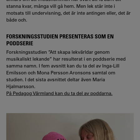
stanna kvar, många vill gå hem. Men lek står inte i
motsats till undervisning, det är inte antingen eller, det är
både och.
FORSKNINGSSTUDIEN PRESENTERAS SOM EN
PODDSERIE
Forskningsstudien ”
Att skapa lekvärldar genom
musikaliskt lekande”
har resulterat i en poddserie med
samma namn.
I fem avsnitt kan du ta del av
Inga-Lill
Emilsson och Mona Persson Aronsons samtal om
studien. I det sista avsnittet deltar även Maria
Hjalmarsson.
På Pedagog Värmland kan du ta del av poddarna.