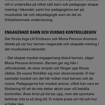
v
ill vi undersöka på vilket sätt barn och pedagoger skapar
mening i lekandet, samt hur pedagogerna ser på
musikalisk lek och lekpedagogik
som en del av
fritidshemmets undervisning.
ENGAGERADE BARN OCH VUXNAS KONTROLLBEHOV
Det första Inga-Lill Emilsson och Mona Persson Aronson
tittade på var hur barnen reagerade och skapade mening i
det musikaliska lekandet.
– Det skapas mycket engagemang bland barnen,
säger
Mona Persson Aronson.
Barnen ger sig hän i
utforskandet, de visar empati och fångar upp Rosas
rädsla.
De vuxna förhåller sig mer observerande.
Vi har
samtalat mycket om det här mötet med barnen och de
vuxna. Pedagogerna har mycket ansvar, vilket kan vara en
förklaring till att de inte deltar aktivt utan vill behålla
kontrollen. Även brist på
tid tas upp, men det spontana
behöver inte ta så lång tid. Vi måste prata om tid och hur
vi fyller den.