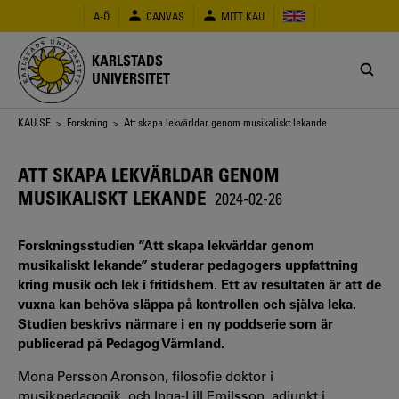
Hoppa
A-Ö
CANVAS
MITT KAU
till
huvudinnehåll
KARLSTADS
UNIVERSITET
Länkstig
KAU.SE
>
Forskning
> Att skapa lekvärldar genom musikaliskt lekande
ATT SKAPA LEKVÄRLDAR GENOM
MUSIKALISKT LEKANDE
2024-02-26
Forskningsstudien ”Att skapa lekvärldar genom
musikaliskt lekande” studerar pedagogers uppfattning
kring musik och lek i fritidshem. Ett av resultaten är att de
vuxna kan behöva släppa på kontrollen och själva leka.
Studien beskrivs närmare i en ny poddserie som är
publicerad på Pedagog Värmland.
Mona Persson Aronson, filosofie doktor i
musikpedagogik, och Inga-Lill Emilsson, adjunkt i