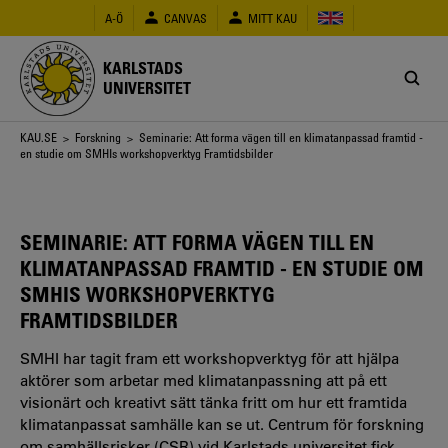
Hoppa
A-Ö
CANVAS
MITT KAU
till
huvudinnehåll
KARLSTADS
UNIVERSITET
Länkstig
KAU.SE
>
Forskning
> Seminarie: Att forma vägen till en klimatanpassad framtid -
en studie om SMHIs workshopverktyg Framtidsbilder
SEMINARIE: ATT FORMA VÄGEN TILL EN
KLIMATANPASSAD FRAMTID - EN STUDIE OM
SMHIS WORKSHOPVERKTYG
FRAMTIDSBILDER
SMHI har tagit fram ett workshopverktyg för att hjälpa
aktörer som arbetar med klimatanpassning att på ett
visionärt och kreativt sätt tänka fritt om hur ett framtida
klimatanpassat samhälle kan se ut. Centrum för forskning
om samhällsrisker (CSR) vid Karlstads universitet fick