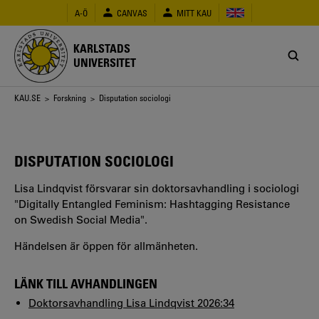
Hoppa
A-Ö
CANVAS
MITT KAU
till
huvudinnehåll
KARLSTADS
UNIVERSITET
Länkstig
KAU.SE
>
Forskning
> Disputation sociologi
DISPUTATION SOCIOLOGI
Lisa Lindqvist försvarar sin doktorsavhandling i sociologi
"Digitally Entangled Feminism: Hashtagging Resistance
on Swedish Social Media".
Händelsen är öppen för allmänheten.
LÄNK TILL AVHANDLINGEN
Doktorsavhandling Lisa Lindqvist 2026:34