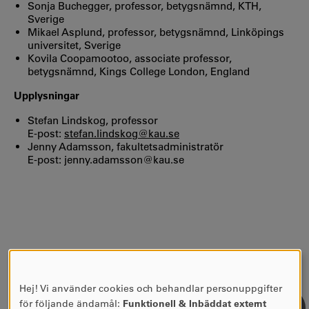
Sonja Buchegger, professor, betygsnämnd, KTH,
Sverige
Mikael Asplund, professor, betygsnämnd, Linköpings
universitet, Sverige
Kovila Coopamootoo, associate professor,
betygsnämnd, Kings College London, England
Upplysningar
Stefan Lindskog, professor
E-post:
stefan.lindskog@kau.se
Jenny Adamsson, fakultetsadministratör
E-post: jenny.adamsson@kau.se
OM EVENEMANGET
Hej! Vi använder cookies och behandlar personuppgifter
ANVÄNDNING
för följande ändamål:
Funktionell & Inbäddat externt