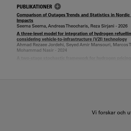
PUBLIKATIONER
Comparison of Outages Trends and Statistics in Nordic
Impacts
Seema Seema, Andreas Theocharis, Reza Sirjani - 2026
A three-level model for integration of hydrogen refuell
considering vehicle-to-infrastructure (V2I) technology
Ahmad Rezaee Jordehi, Seyed Amir Mansouri, Marcos Tos
Mohammad Nasir - 2024
A two-stage stochastic framework for hydrogen pricing 
hydrogen storage systems
Ahmad Rezaee Jordehi, Marcos Tostado-Véliz, Seyed Am
Murodbek Safaraliev, Reza Sirjani, Renuga Verayiah - 20
Achieving Sustainability and Cost-Effectiveness in Powe
and Hydro Units
Mohammad Lotfi Akbarabadi, Reza Sirjani - 2023
Optimal planning and operational strategy of energy s
analysis of wind farms
Vi forskar och 
Ahmad AL Ahmad, Reza Sirjani - 2021
New hybrid probabilistic optimisation algorithm for op
correlated wind farms