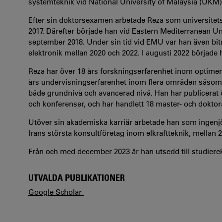
systemteknik vid National University of Malaysia (UKM)
Efter sin doktorsexamen arbetade Reza som universitetsl
2017. Därefter började han vid Eastern Mediterranean Uni
september 2018. Under sin tid vid EMU var han även biträ
elektronik mellan 2020 och 2022. I augusti 2022 började h
Reza har över 18 års forskningserfarenhet inom optimer
års undervisningserfarenhet inom flera områden såsom e
både grundnivå och avancerad nivå. Han har publicerat öve
och konferenser, och har handlett 18 master- och dokto
Utöver sin akademiska karriär arbetade han som ingen
Irans största konsultföretag inom elkraftteknik, mellan 
Från och med december 2023 är han utsedd till studierekt
UTVALDA PUBLIKATIONER
Google Scholar