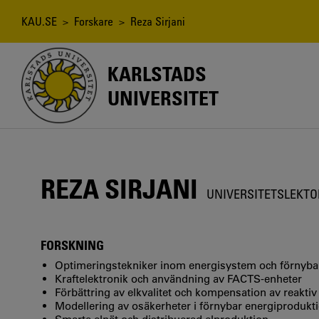
Hoppa
till
Länkstig
KAU.SE
>
Forskare
> Reza Sirjani
huvudinnehåll
KARLSTADS
UNIVERSITET
REZA SIRJANI
UNIVERSITETSLEKTOR
FORSKNING
Optimeringstekniker inom energisystem och förnyba
Kraftelektronik och användning av FACTS-enheter
Förbättring av elkvalitet och kompensation av reaktiv 
Modellering av osäkerheter i förnybar energiprodukt