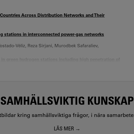
 Countries Across Distribution Networks and Their
ing stations in interconnected power-gas networks
tado-Véliz, Reza Sirjani, Murodbek Safaraliev,
in green hydrogen stations including high penetration of
ir Mansouri, Amir Ahmarinejad, Abdollah Ahmadi,
24
r Generation - Multi-Objective Dispatch of Solar, Wind,
SAMHÄLLSVIKTIG KUNSKAP
torage systems in power transmission networks - An
utbildar kring samhällsviktiga frågor, i nära samarbet
timal allocation of energy storage systems considering
LÄS MER