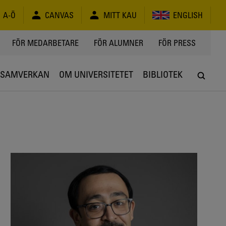
A-Ö
CANVAS
MITT KAU
ENGLISH
FÖR MEDARBETARE
FÖR ALUMNER
FÖR PRESS
SAMVERKAN
OM UNIVERSITETET
BIBLIOTEK