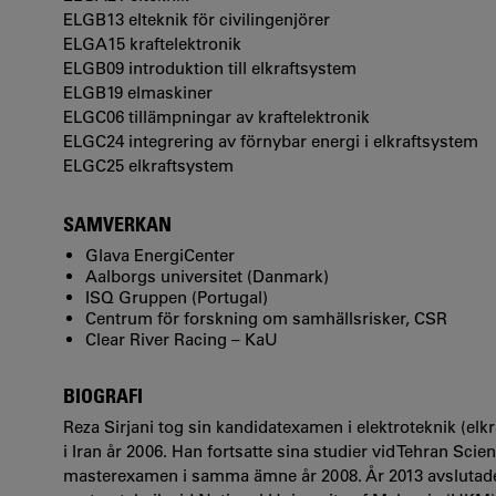
ELGB13 elteknik för civilingenjörer
ELGA15 kraftelektronik
ELGB09 introduktion till elkraftsystem
ELGB19 elmaskiner
ELGC06 tillämpningar av kraftelektronik
ELGC24 integrering av förnybar energi i elkraftsystem
ELGC25 elkraftsystem
SAMVERKAN
Glava EnergiCenter
Aalborgs universitet (Danmark)
ISQ Gruppen (Portugal)
Centrum för forskning om samhällsrisker, CSR
Clear River Racing – KaU
BIOGRAFI
Reza Sirjani tog sin kandidatexamen i elektroteknik (elk
i Iran år 2006. Han fortsatte sina studier vid Tehran Sc
masterexamen i samma ämne år 2008. År 2013 avslutade 