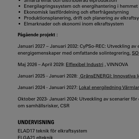
Smarta elnät och distribuerad elproduktion
Energilagringssystem och energihantering i hemmet
Ekonomisk lastfördelning och efterfrågestyrning
Produktionsplanering, drift och planering av elkrafts
Elmarknader och ekonomi inom elkraftsystem
Pågående projekt :
Januari 2027 – Januari 2032: CyPSo‑REC: Utveckling av et
energigemenskaper med omfattande solintegrering,
SO
Maj 2026 – April 2029:
Elflexibel Industri
, VINNOVA
Januari 2025 - Januari 2028:
GränsENERGI: Innovativa lö
Januari 2024 - Januari 2027:
Lokal energiledning Värml
Oktober 2023- Januari 2024: Utveckling av scenarier för
om samhällsrisker, CSR
UNDERVISNING
ELAD17 teknik för elkraftsystem
ELGA21 elteknik