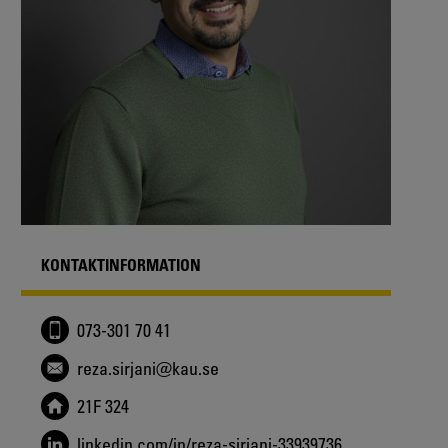
KONTAKTINFORMATION
073-301 70 41
reza.sirjani@kau.se
21F 324
linkedin.com/in/reza-sirjani-33939736