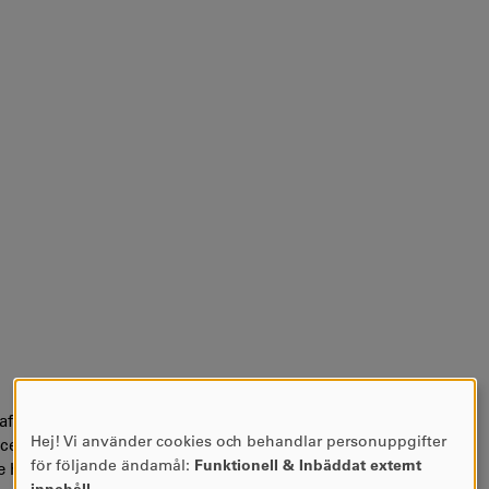
raftsystem) vid Khajeh Nasir Toosi University of Technology
Hej! Vi använder cookies och behandlar personuppgifter
ience and Research University (SRBIAU) och tog sin
ANVÄNDNING
för följande ändamål:
Funktionell & Inbäddat externt
han sin doktorsexamen i elektroteknik, elektronik och
AV
innehåll
.