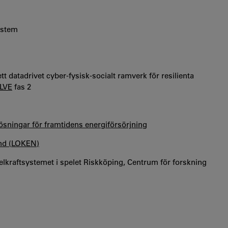
ystem
t datadrivet cyber‑fysisk‑socialt ramverk för resilienta
LVE
fas 2
sningar för framtidens energiförsörjning
and (LOKEN)
 elkraftsystemet i spelet Riskköping, Centrum för forskning