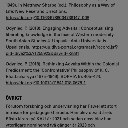
1949). In Matthew Sharpe (ed.), Philosophy as a Way of
Life: New Reserahc Directions.
https://doi.org/10.1163/9789004739147_008
Odyniec, P. (2018). Engaging Advaita : Conceptualising
liberating knowledge in the face of Western modernity.
South Asian Studies 4. Uppsala: Acta Universitatis
Upsaliensis.
https://uu.diva-portal.org/smash/record.jsf?
pid=diva2%3A1255923&dswid=-2881
Odyniec, P. (2018). Rethinking Advaita Within the Colonial
Predicament: the ‘Confrontative’ Philosophy of K. C.
Bhattacharyya (1875–1949). SOPHIA 57, 405–424.
https://doi.org/10.1007/s11841-018-0678-1
ÖVRIGT
Förutom forskning och undervisning har Pawel ett stort
intresse för pedagogiskt arbete. Han blev utvald årets
Bästa lärare på KAU år 2021 och sedan dess blev han
ytterligare nominerad två gånger år 2023 och