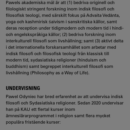
Pawels akademiska mål är att (1) bedriva originell och
filologiskt stringent forskning inom indisk filosofi och
filosofisk teologi, med särskilt fokus på Advaita Vedānta,
yoga och kashmirisk śaivism i sanskritiska källor, samt
deras reception under tidigmodern och modern tid i hindi-
och engelskspråkiga källor; (2) bedriva forskning inom
interkulturell filosofi som livshållning; samt (3) aktivt delta
i det internationella forskarsamhället som arbetar med
indisk filosofi och filosofisk teologi från klassisk till
modern tid, sydasiatiska religioner (hinduism och
buddhism) samt begreppet interkulturell filosofi som
livshållning (Philosophy as a Way of Life).
UNDERVISNING
Pawel Odyniec har bred erfarenhet av att undervisa indisk
filosofi och Sydasiatiska religioner. Sedan 2020 undervisar
han på KAU ett flertal kurser inom
ämneslärarprogrammet i religion samt flera mycket
populära fristående kurser: