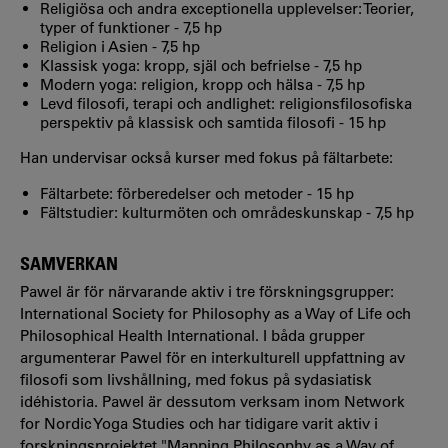
Religiösa och andra exceptionella upplevelser: Teorier,
typer of funktioner - 7,5 hp
Religion i Asien - 7,5 hp
Klassisk yoga: kropp, själ och befrielse - 7,5 hp
Modern yoga: religion, kropp och hälsa - 7,5 hp
Levd filosofi, terapi och andlighet: religionsfilosofiska
perspektiv på klassisk och samtida filosofi - 15 hp
Han undervisar också kurser med fokus på fältarbete:
Fältarbete: förberedelser och metoder - 15 hp
Fältstudier: kulturmöten och områdeskunskap - 7,5 hp
SAMVERKAN
Pawel är för närvarande aktiv i tre förskningsgrupper:
International Society for Philosophy as a Way of Life och
Philosophical Health International. I båda grupper
argumenterar Pawel för en interkulturell uppfattning av
filosofi som livshållning, med fokus på sydasiatisk
idéhistoria. Pawel är dessutom verksam inom Network
for Nordic Yoga Studies och har tidigare varit aktiv i
forskningsprojektet "Mapping Philosophy as a Way of