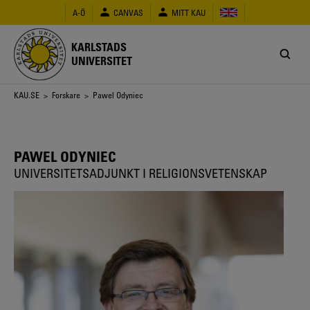
Hoppa
A-Ö
CANVAS
MITT KAU
till
huvudinnehåll
KARLSTADS
UNIVERSITET
Länkstig
KAU.SE
>
Forskare
> Pawel Odyniec
PAWEL ODYNIEC
UNIVERSITETSADJUNKT I RELIGIONSVETENSKAP