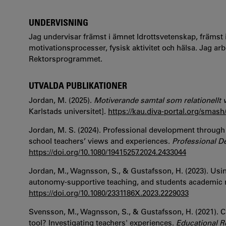
UNDERVISNING
Jag undervisar främst i ämnet Idrottsvetenskap, främst
motivationsprocesser, fysisk aktivitet och hälsa. Jag 
Rektorsprogrammet.
UTVALDA PUBLIKATIONER
Jordan, M. (2025).
Motiverande samtal som relationellt v
Karlstads universitet].
https://kau.diva-portal.org/smas
Jordan, M. S. (2024). Professional development through
school teachers’ views and experiences.
Professional D
https://doi.org/10.1080/19415257.2024.2433044
Jordan, M., Wagnsson, S., & Gustafsson, H. (2023). Usin
autonomy-supportive teaching, and students academic 
https://doi.org/10.1080/2331186X.2023.2229033
Svensson, M., Wagnsson, S., & Gustafsson, H. (2021). Ca
tool? Investigating teachers' experiences.
Educational R