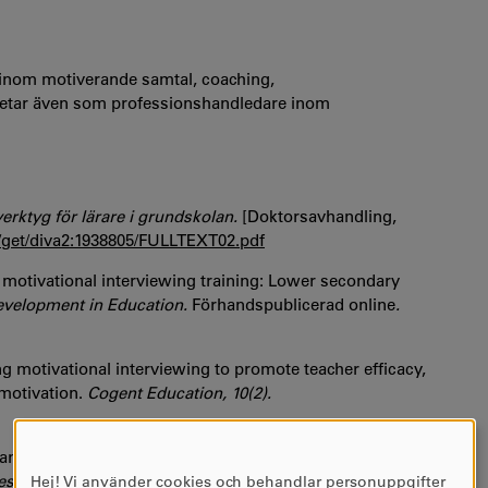
 inom motiverande samtal, coaching,
arbetar även som professionshandledare inom
erktyg för lärare i grundskolan.
[Doktorsavhandling,
h/get/diva2:1938805/FULLTEXT02.pdf
 motivational interviewing training: Lower secondary
evelopment in Education.
Förhandspublicerad online
.
g motivational interviewing to promote teacher efficacy,
motivation.
Cogent Education, 10(2).
n motivational interviewing be a helpful professional
esearch
,
63
(4), 440-455.
Hej! Vi använder cookies och behandlar personuppgifter