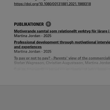
https://doi.org/10.1080/00131881.2021.1989318
PUBLIKATIONER
Motiverande samtal som relationellt verktyg för lärare 
Martina Jordan - 2025
Professional development through motivational intervi
and experiences
Martina Jordan - 2025
To pay or not to pay? - Parents' view of the commercial
Stefan Wagnsson, Christian Augustsson, Martina Jordan
Can an intervention based on motivational interviewing
Martina Jordan, Stefan Wagnsson, Henrik Gustafsson -
Motivational Interviewing as Professional Development
Martina Jordan - 2023
Using motivational interviewing to promote teacher ef
academic motivation
Martina Jordan, Stefan Wagnsson, Henrik Gustafsson -
A teacher-focused intervention based on motivational 