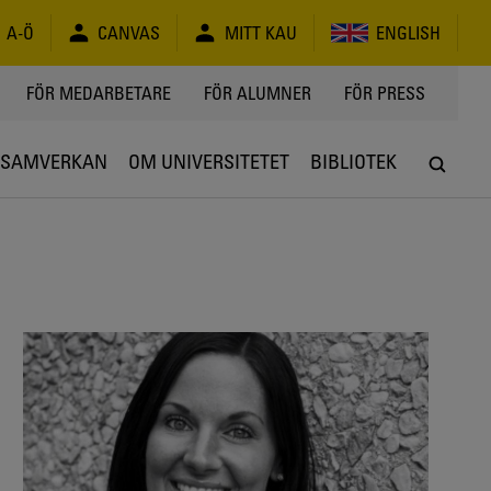
A-Ö
CANVAS
MITT KAU
ENGLISH
FÖR MEDARBETARE
FÖR ALUMNER
FÖR PRESS
SAMVERKAN
OM UNIVERSITETET
BIBLIOTEK