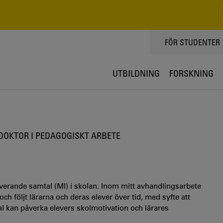
TOPPMENY
FÖR STUDENTER
UTBILDNING
FORSKNING
 DOKTOR I PEDAGOGISKT ARBETE
erande samtal (MI) i skolan. Inom mitt avhandlingsarbete
h följt lärarna och deras elever över tid, med syfte att
 kan påverka elevers skolmotivation och lärares