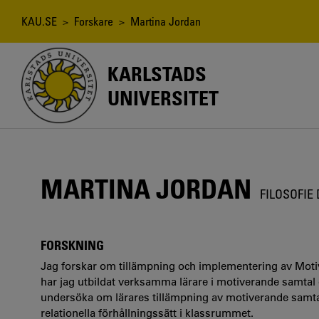
Hoppa
till
Länkstig
KAU.SE
>
Forskare
> Martina Jordan
huvudinnehåll
KARLSTADS
UNIVERSITET
MARTINA JORDAN
FILOSOFIE
FORSKNING
Jag forskar om tillämpning och implementering av Motiv
har jag utbildat verksamma lärare i motiverande samtal oc
undersöka om lärares tillämpning av motiverande samtal
relationella förhållningssätt i klassrummet.