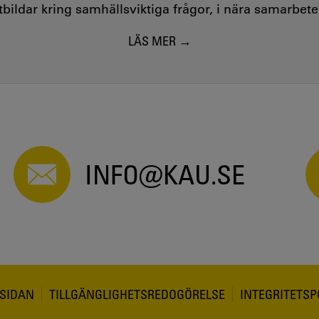
utbildar kring samhällsviktiga frågor, i nära samarbet
my-supportive teaching and teacher efficacy
LÄS MER
wing in schools
tool? - Investigating teachers' experiences
 - 2021
 - 2020
en och utvecklingen av Samsyn Värmland 2017
INFO@KAU.SE
SIDAN
TILLGÄNGLIGHETSREDOGÖRELSE
INTEGRITETSP