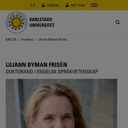
Hoppa
A-Ö
CANVAS
MITT KAU
till
huvudinnehåll
KARLSTADS
UNIVERSITET
Länkstig
KAU.SE
>
Forskare
> Liliann Byman Frisén
LILIANN BYMAN FRISÉN
DOKTORAND I ENGELSK SPRÅKVETENSKAP