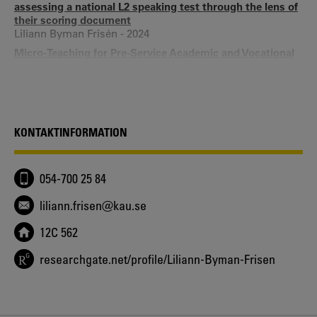
assessing a national L2 speaking test through the lens of
their scoring document
Liliann Byman Frisén - 2024
Micro-Teaching for Pre-Service Academic and Vocational
Teachers’ Transformation of Content Knowledge
Minna Arvidsson, Helen Brink, Ann-Britt Enochsson,
Liliann Byman Frisén, Kent Fredholm, Zara Hedelin, Anna
Nissen, Annica Ådefors - 2023
Vad kan en elev som kan prata engelska? Didaktisk
KONTAKTINFORMATION
transposition av muntlig färdighet i lärares matriser för
bedömning av det nationella provet
Liliann Byman Frisén, Erica Sandlund, Pia Sundqvist -
054-700 25 84
2023
Hur stora skillnader är det i matriser för muntlig
liliann.frisen@kau.se
bedömning?
Liliann Byman Frisén, Pia Sundqvist, Erica Sandlund -
12C 562
2022
Policy in Practice - Teachers’ Conceptualizations of L2
researchgate.net/profile/Liliann-Byman-Frisen
English Oral Proficiency as Operationalized in High-
Stakes Test Assessment
Liliann Byman Frisén, Pia Sundqvist, Erica Sandlund -
2021