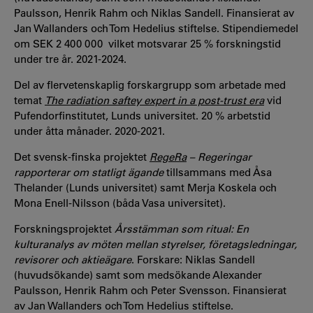
Paulsson, Henrik Rahm och Niklas Sandell. Finansierat av
Jan Wallanders och Tom Hedelius stiftelse. Stipendiemedel
om SEK 2 400 000 vilket motsvarar 25 % forskningstid
under tre år. 2021-2024.
Del av flervetenskaplig forskargrupp som arbetade med
temat
The radiation saftey expert in a post-trust era
vid
Pufendorfinstitutet, Lunds universitet. 20 % arbetstid
under åtta månader. 2020-2021.
Det svensk-finska projektet
RegeRa
– Regeringar
rapporterar om statligt ägande
tillsammans med Åsa
Thelander (Lunds universitet) samt Merja Koskela och
Mona Enell-Nilsson (båda Vasa universitet).
Forskningsprojektet
Årsstämman som ritual: En
kulturanalys av möten mellan styrelser, företagsledningar,
revisorer och aktieägare
. Forskare: Niklas Sandell
(huvudsökande) samt som medsökande Alexander
Paulsson, Henrik Rahm och Peter Svensson. Finansierat
av Jan Wallanders och Tom Hedelius stiftelse.