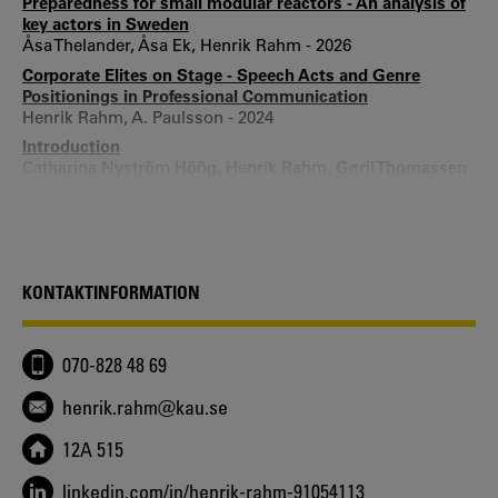
Preparedness for small modular reactors - An analysis of
key actors in Sweden
Åsa Thelander, Åsa Ek, Henrik Rahm - 2026
Corporate Elites on Stage - Speech Acts and Genre
Positionings in Professional Communication
Henrik Rahm, A. Paulsson - 2024
Introduction
Catharina Nyström Höög, Henrik Rahm, Gøril Thomassen
Hammerstad - 2023
Nordic perspectives on the discourse of things -
Sakprosa texts helping us navigate and understand an
ever-changing reality
Catharina Nyström Höög, Henrik Rahm, Gøril Thomassen
KONTAKTINFORMATION
Hammerstad - 2023
A New Narrative about Sustainability or a Sustainable
Narrative? - Legitimation Practices in Swedish
070-828 48 69
Consolidated Government Accounts before and after
Agenda 2030
henrik.rahm@kau.se
Henrik Rahm, Åsa Thelander - 2021
Developing shared languages. The fundamentals of
12A 515
mutual learning and problem solving in transdisciplinary
collaboration
linkedin.com/in/henrik-rahm-91054113