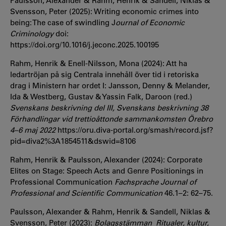
Paulsson, Alexander & Rahm, Henrik & Sandell, Niklas &
Svensson, Peter (2025): Writing economic crimes into
being: The case of swindling J
ournal of Economic
Criminology
doi:
https://doi.org/10.1016/j.jeconc.2025.100195
Rahm, Henrik & Enell-Nilsson, Mona (2024): Att ha
ledartröjan på sig Centrala innehåll över tid i retoriska
drag i Ministern har ordet I: Jansson, Denny & Melander,
Ida & Westberg, Gustav & Yassin Falk, Daroon (red.)
Svenskans beskrivning del III, Svenskans beskrivning 38
Förhandlingar vid trettioåttonde sammankomsten Örebro
4–6 maj 2022
https://oru.diva-portal.org/smash/record.jsf?
pid=diva2%3A1854511&dswid=8106
Rahm, Henrik & Paulsson, Alexander (2024): Corporate
Elites on Stage: Speech Acts and Genre Positionings in
Professional Communication
Fachsprache Journal of
Professional and Scientific Communication
46.1–2: 62–75.
Paulsson, Alexander & Rahm, Henrik & Sandell, Niklas &
Svensson, Peter (2023):
Bolagsstämman Ritualer, kultur,