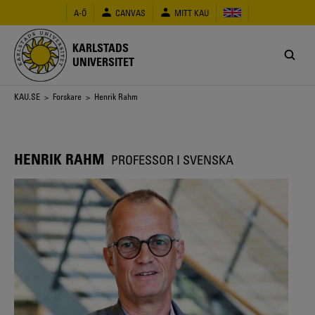
Hoppa
A-Ö
CANVAS
MITT KAU
till
huvudinnehåll
KARLSTADS
UNIVERSITET
Länkstig
KAU.SE
>
Forskare
> Henrik Rahm
HENRIK RAHM
PROFESSOR I SVENSKA