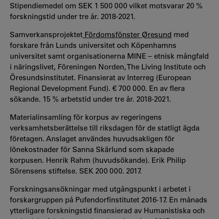
Stipendiemedel om SEK 1 500 000 vilket motsvarar 20 %
forskningstid under tre år. 2018-2021.
Samverkansprojektet
Fördomsfönster Øresund
med
forskare från Lunds universitet och Köpenhamns
universitet samt organisationerna MINE – etnisk mångfald
i näringslivet, Föreningen Norden, The Living Institute och
Öresundsinstitutet. Finansierat av Interreg (European
Regional Development Fund). € 700 000. En av flera
sökande. 15 % arbetstid under tre år. 2018-2021.
Materialinsamling för korpus av regeringens
verksamhetsberättelse till riksdagen för de statligt ägda
företagen. Anslaget användes huvudsakligen för
lönekostnader för Sanna Skärlund som skapade
korpusen. Henrik Rahm (huvudsökande). Erik Philip
Sörensens stiftelse. SEK 200 000. 2017.
Forskningsansökningar med utgångspunkt i arbetet i
forskargruppen på Pufendorfinstitutet 2016-17. En månads
ytterligare forskningstid finansierad av Humanistiska och