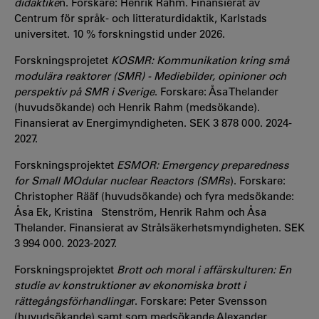
didaktike
n. Forskare: Henrik Rahm. Finansierat av
Centrum för språk- och litteraturdidaktik, Karlstads
universitet. 10 % forskningstid under 2026.
Forskningsprojetet
KOSMR: Kommunikation kring små
modulära reaktorer (SMR) - Mediebilder, opinioner och
perspektiv på SMR i Sverige
. Forskare: Åsa Thelander
(huvudsökande) och Henrik Rahm (medsökande).
Finansierat av Energimyndigheten. SEK 3 878 000. 2024-
2027.
Forskningsprojektet
ESMOR: Emergency preparedness
for Small MOdular nuclear Reactors (SMRs
). Forskare:
Christopher Rääf (huvudsökande) och fyra medsökande:
Åsa Ek, Kristina Stenström, Henrik Rahm och Åsa
Thelander. Finansierat av Strålsäkerhetsmyndigheten. SEK
3 994 000. 2023-2027.
Forskningsprojektet
Brott och moral i affärskulturen: En
studie av konstruktioner av ekonomiska brott i
rättegångsförhandlinga
r. Forskare: Peter Svensson
(huvudsökande) samt som medsökande Alexander