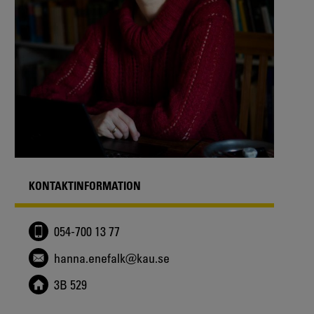
KONTAKTINFORMATION
054-700 13 77
hanna.enefalk@kau.se
3B 529