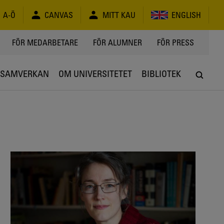
A-Ö
CANVAS
MITT KAU
ENGLISH
FÖR MEDARBETARE
FÖR ALUMNER
FÖR PRESS
SAMVERKAN
OM UNIVERSITETET
BIBLIOTEK