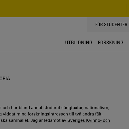
TOPPMENY
FÖR STUDENTER
UTBILDNING
FORSKNING
TORIA
en och har bland annat studerat sångtexter, nationalism,
vidgat mina forskningsintressen till två andra fält,
nska samhället. Jag är ledamot av
Sveriges Kvinno- och