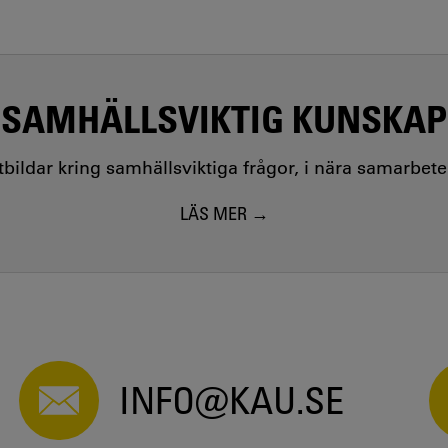
Sea-Wolf and its de-queering in Swedish translations
e landless in boreal Scandinavia in the eighteenth to early
SAMHÄLLSVIKTIG KUNSKAP
 Pettersson - 2025
samhörighet: Läsebok för folkskolan i det sena 1800- och
utbildar kring samhällsviktiga frågor, i nära samarbet
lture, c. 1600-1900 - Edited by Patricia Fumerton, Pavel
LÄS MER
er Ong and Daniel Dennett
ämmorna under 1900-talets första hälft
nyheter: Kläder, ekonomi och politik i Virestads socken
INFO@KAU.SE
pression of journeys between orality and literacy?