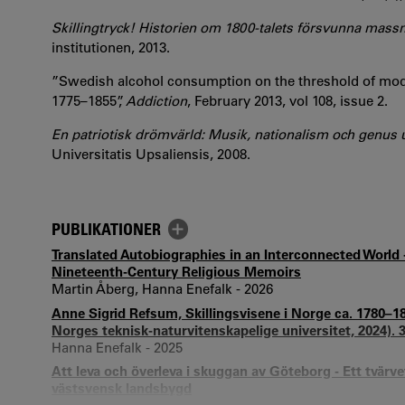
Skillingtryck! Historien om 1800-talets försvunna mas
institutionen, 2013.
”Swedish alcohol consumption on the threshold of moder
1775–1855”,
Addiction
, February 2013, vol 108, issue 2.
En patriotisk drömvärld: Musik, nationalism och genus u
Universitatis Upsaliensis, 2008.
PUBLIKATIONER
Translated Autobiographies in an Interconnected World -
Nineteenth-Century Religious Memoirs
Martin Åberg, Hanna Enefalk - 2026
Anne Sigrid Refsum, Skillingsvisene i Norge ca. 1780
Norges teknisk-naturvitenskapelige universitet, 2024). 3
Hanna Enefalk - 2025
Att leva och överleva i skuggan av Göteborg - Ett tvärve
västsvensk landsbygd