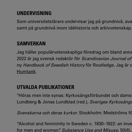
UNDERVISNING
Som universitetslärare undervisar jag på grundnivå, ava
samt på grundnivå inom idéhistoria och arkivvetenskap.
SAMVERKAN
Jag håller populärvetenskapliga föredrag om bland annat
2022 är jag svensk redaktör för
Scandinavian Journal of
ny
Handbook of Swedish History
för Routledge. Jag är
Humtank
.
UTVALDA PUBLIKATIONER
"Höras men inte synas: Kyrkosångsförbundet och damstä
Lundberg & Jonas Lundblad (red.),
Sveriges Kyrkosångs
Svenskarna och deras kyrkor.
Stockholm: Medströms för
“Alcohol and femininity in Sweden c. 1830–1922: an inve
for men and women”.
Substance Use and Misuse
, 50(6)