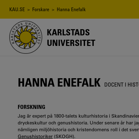
Hoppa
till
Länkstig
KAU.SE
>
Forskare
> Hanna Enefalk
huvudinnehåll
KARLSTADS
UNIVERSITET
HANNA ENEFALK
DOCENT I HIS
FORSKNING
Jag är expert på 1800-talets kulturhistoria i Skandinavi
dryckeskultur och genushistoria. Under senare år har jag 
nämligen miljöhistoria och kristendomens roll i det sve
Genushistoriker
(SKOGH).