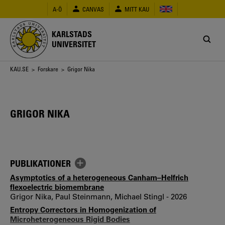
Hoppa
A-Ö
CANVAS
MITT KAU
till
huvudinnehåll
KARLSTADS
UNIVERSITET
Länkstig
KAU.SE
>
Forskare
> Grigor Nika
GRIGOR NIKA
PUBLIKATIONER
Asymptotics of a heterogeneous Canham–Helfrich
flexoelectric biomembrane
Grigor Nika, Paul Steinmann, Michael Stingl - 2026
Entropy Correctors in Homogenization of
Microheterogeneous Rigid Bodies