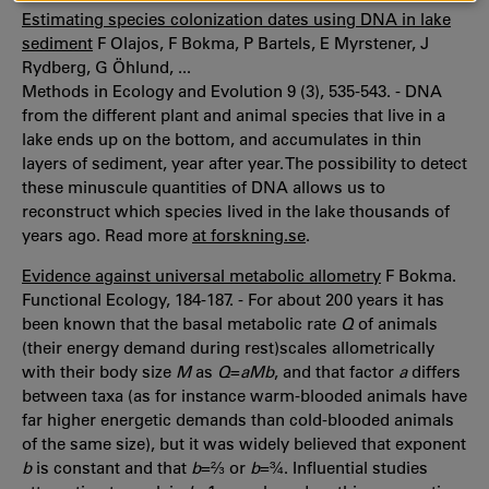
Estimating species colonization dates using DNA in lake
sediment
F Olajos, F Bokma, P Bartels, E Myrstener, J
Rydberg, G Öhlund, ...
Methods in Ecology and Evolution 9 (3), 535-543. - DNA
from the different plant and animal species that live in a
lake ends up on the bottom, and accumulates in thin
layers of sediment, year after year. The possibility to detect
these minuscule quantities of DNA allows us to
reconstruct which species lived in the lake thousands of
years ago. Read more
at forskning.se
.
Evidence against universal metabolic allometry
F Bokma.
Functional Ecology, 184-187. - For about 200 years it has
been known that the basal metabolic rate
Q
of animals
(their energy demand during rest)scales allometrically
with their body size
M
as
Q
=
aMb
, and that factor
a
differs
between taxa (as for instance warm-blooded animals have
far higher energetic demands than cold-blooded animals
of the same size), but it was widely believed that exponent
b
is constant and that
b
=⅔ or
b
=¾. Influential studies