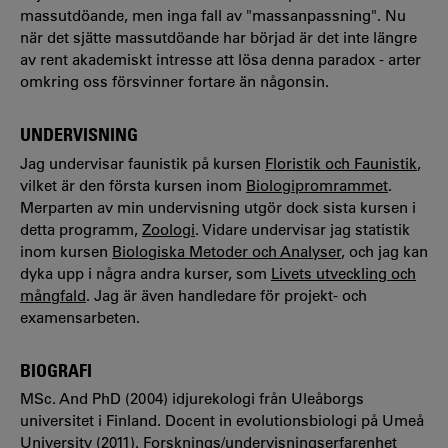
massutdöande, men inga fall av "massanpassning". Nu
när det sjätte massutdöande har börjad är det inte längre
av rent akademiskt intresse att lösa denna paradox - arter
omkring oss försvinner fortare än någonsin.
UNDERVISNING
Jag undervisar faunistik på kursen
Floristik och Faunistik
,
vilket är den första kursen inom
Biologipromrammet
.
Merparten av min undervisning utgör dock sista kursen i
detta programm,
Zoologi
. Vidare undervisar jag statistik
inom kursen
Biologiska Metoder och Analyser
, och jag kan
dyka upp i några andra kurser, som
Livets utveckling och
mångfald
. Jag är även handledare för projekt- och
examensarbeten.
BIOGRAFI
MSc. And PhD (2004) idjurekologi från Uleåborgs
universitet i Finland. Docent in evolutionsbiologi på Umeå
University (2011). Forsknings/undervisningserfarenhet