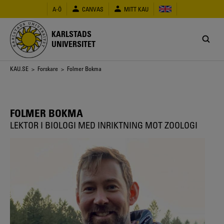
Hoppa
A-Ö
CANVAS
MITT KAU
till
huvudinnehåll
KARLSTADS
UNIVERSITET
Länkstig
KAU.SE
>
Forskare
> Folmer Bokma
FOLMER BOKMA
LEKTOR I BIOLOGI MED INRIKTNING MOT ZOOLOGI