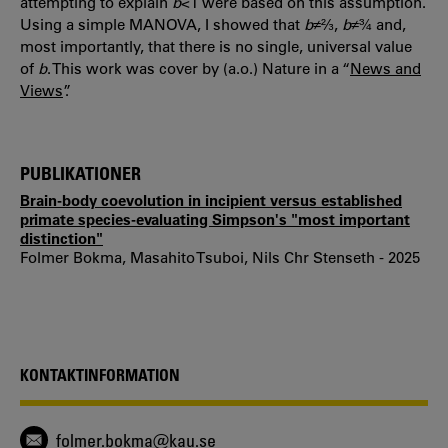
attempting to explain
b
<1 were based on this assumption.
Using a simple MANOVA, I showed that
b
≠⅔,
b
≠¾ and,
most importantly, that there is no single, universal value
of
b
. This work was cover by (a.o.) Nature in a “
News and
Views
”.
PUBLIKATIONER
Brain-body coevolution in incipient versus established
primate species-evaluating Simpson's "most important
distinction"
Folmer Bokma, Masahito Tsuboi, Nils Chr Stenseth - 2025
KONTAKTINFORMATION
folmer.bokma@kau.se