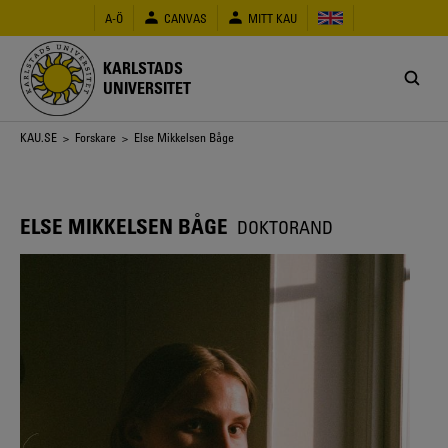
Hoppa
A-Ö
CANVAS
MITT KAU
till
huvudinnehåll
KARLSTADS
UNIVERSITET
Länkstig
KAU.SE
>
Forskare
> Else Mikkelsen Båge
ELSE MIKKELSEN BÅGE
DOKTORAND