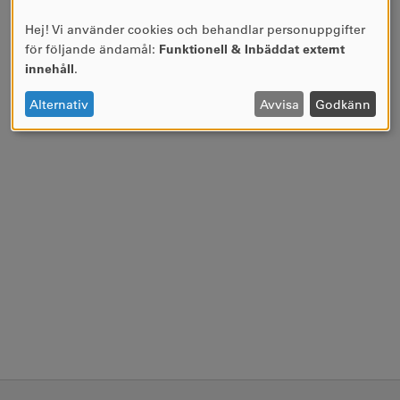
Hej! Vi använder cookies och behandlar personuppgifter
ANVÄNDNING
för följande ändamål:
Funktionell & Inbäddat externt
AV
innehåll
.
PERSONUPPGIFTER
OCH
Alternativ
Avvisa
Godkänn
COOKIES