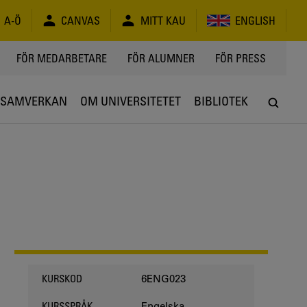
A-Ö
CANVAS
MITT KAU
ENGLISH
FÖR MEDARBETARE
FÖR ALUMNER
FÖR PRESS
SAMVERKAN
OM UNIVERSITETET
BIBLIOTEK
6ENG023
KURSKOD
Engelska
KURSSPRÅK