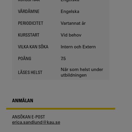
Engelska
VÄRDÄMNE
Vartannat år
PERIODICITET
Vid behov
KURSSTART
Intern och Extern
VILKA KAN SÖKA
7.5
POÄNG
När som helst under
LÄSES HELST
utbildningen
ANMÄLAN
ANSÖKAN E-POST
erica.sandlund@kau.se