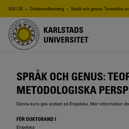
Hoppa
till
Länkstig
KAU.SE
>
Doktorandkurstorg
> Språk och genus: Teoretiska oc
huvudinnehåll
KARLSTADS
UNIVERSITET
SPRÅK OCH GENUS: TEO
METODOLOGISKA PERSP
Denna kurs ges endast på Engelska. Mer information åt
FÖR DOKTORAND I
Engelska