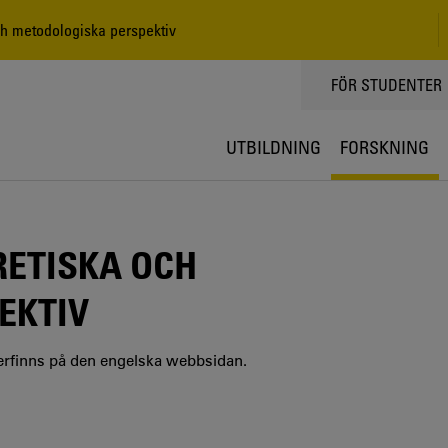
h metodologiska perspektiv
TOPPMENY
FÖR STUDENTER
UTBILDNING
FORSKNING
RETISKA OCH
EKTIV
erfinns på den engelska webbsidan.