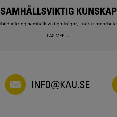
SAMHÄLLSVIKTIG KUNSKAP
utbildar kring samhällsviktiga frågor, i nära samarbet
LÄS MER
INFO@KAU.SE