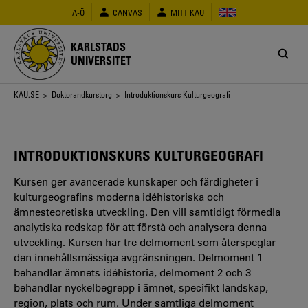
Hoppa
A-Ö
CANVAS
MITT KAU
till
huvudinnehåll
KARLSTADS
UNIVERSITET
Länkstig
KAU.SE
>
Doktorandkurstorg
> Introduktionskurs Kulturgeografi
INTRODUKTIONSKURS KULTURGEOGRAFI
Kursen ger avancerade kunskaper och färdigheter i
kulturgeografins moderna idéhistoriska och
ämnesteoretiska utveckling. Den vill samtidigt förmedla
analytiska redskap för att förstå och analysera denna
utveckling. Kursen har tre delmoment som återspeglar
den innehållsmässiga avgränsningen. Delmoment 1
behandlar ämnets idéhistoria, delmoment 2 och 3
behandlar nyckelbegrepp i ämnet, specifikt landskap,
region, plats och rum. Under samtliga delmoment