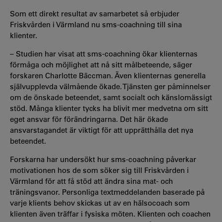
Som ett direkt resultat av samarbetet så erbjuder
Friskvården i Värmland nu sms-coachning till sina
klienter.
– Studien har visat att sms-coachning ökar klienternas
förmåga och möjlighet att nå sitt målbeteende, säger
forskaren Charlotte Bäccman. Även klienternas generella
självupplevda välmående ökade. Tjänsten ger påminnelser
om de önskade beteendet, samt socialt och känslomässigt
stöd. Många klienter tycks ha blivit mer medvetna om sitt
eget ansvar för förändringarna. Det här ökade
ansvarstagandet är viktigt för att upprätthålla det nya
beteendet.
Forskarna har undersökt hur sms-coachning påverkar
motivationen hos de som söker sig till Friskvården i
Värmland för att få stöd att ändra sina mat- och
träningsvanor. Personliga textmeddelanden baserade på
varje klients behov skickas ut av en hälsocoach som
klienten även träffar i fysiska möten. Klienten och coachen