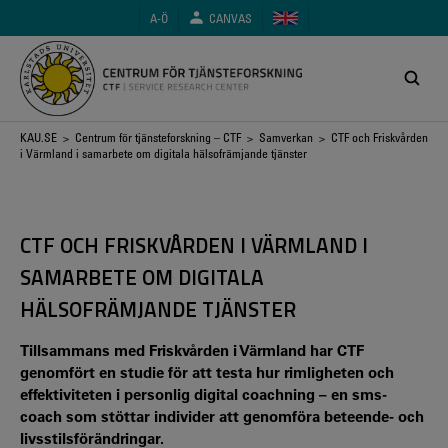
Hoppa
A-Ö
CANVAS
till
huvudinnehåll
Länkstig
KAU.SE
>
Centrum för tjänsteforskning – CTF
>
Samverkan
> CTF och Friskvården
i Värmland i samarbete om digitala hälsofrämjande tjänster
CTF OCH FRISKVÅRDEN I VÄRMLAND I
SAMARBETE OM DIGITALA
HÄLSOFRÄMJANDE TJÄNSTER
Tillsammans med Friskvården i Värmland har CTF
genomfört en studie för att testa hur rimligheten och
effektiviteten i personlig digital coachning – en sms-
coach som stöttar individer att genomföra beteende- och
livsstilsförändringar.