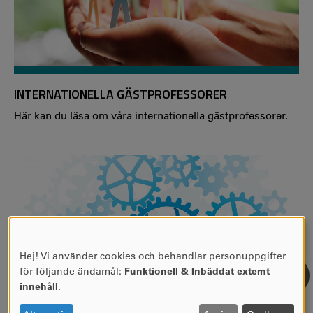
INTERNATIONELLA GÄSTPROFESSORER
Här kan du läsa om våra internationella gästprofessorer.
Hej! Vi använder cookies och behandlar personuppgifter
ANVÄNDNING
för följande ändamål:
Funktionell & Inbäddat externt
AV
innehåll
.
PERSONUPPGIFTER