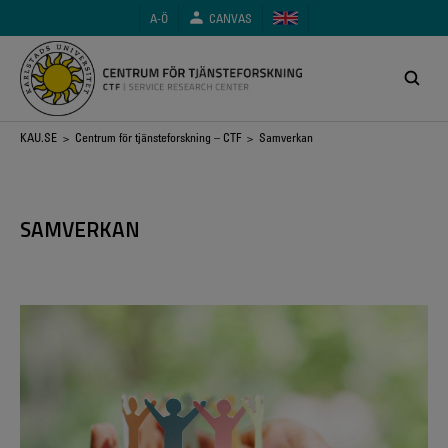
Hoppa
A-Ö
CANVAS
till
huvudinnehåll
Länkstig
KAU.SE
>
Centrum för tjänsteforskning – CTF
> Samverkan
SAMVERKAN