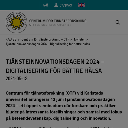
Hoppa
A-Ö
CANVAS
till
huvudinnehåll
Länkstig
KAU.SE
>
Centrum för tjänsteforskning – CTF
>
Nyheter
>
Tjänsteinnovationsdagen 2024 – Digitalisering för bättre hälsa
TJÄNSTEINNOVATIONSDAGEN 2024 –
DIGITALISERING FÖR BÄTTRE HÄLSA
2024-05-13
Centrum för tjänsteforskning (CTF) vid Karlstads
universitet arrangerar 13 juni Tjänsteinnovationsdagen
2024 – ett öppet seminarium där forskare och praktiker
bjuder på intressanta föreläsningar och samtal med fokus
på beteendevetenskap, digitalisering och innovation.