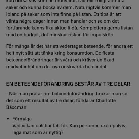
kan också ses som en motivator. Det blir roligt att hitta
saker och kunna bocka av dem. Naturligtvis kommer man
ibland på saker som inte finns på listan. Ett tips är att
vänta några dagar innan man handlar och se om det
fortfarande känns lika aktuellt då. Komplettera gärna listan
med en budget, det minskar risken för impulsköp.
För många är det här ett vedertaget beteende, för andra ett
helt nytt sätt att tänka kring konsumtion. De flesta
beteendeförändringar är svåra och kräver en ökad
medvetenhet om det nya önskvärda beteendet.
EN BETEENDEFÖRÄNDRING BESTÅR AV TRE DELAR
- När man pratar om beteendeförändring brukar man se
det som ett resultat av tre delar, förklarar Charlotte
Bäccman:
Förmåga
Vad vi kan och har lätt för. Kan personen exempelvis
laga mat som är nyttig?