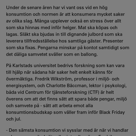
Under de senare åren har vi vant oss vid en hög
konsumtion och normen är att konsumera mycket saker
av olika slag. Många upplever också en stress över allt
som ska hinnas med inför helger. Mat ska köpas och
lagas. Släkt ska bjudas in till dignande julbord som ska
leverera tillfredsställelse hos samtliga gäster. Presenter
som ska fixas. Pengarna minskar på kontot samtidigt som
det dåliga samvetet sväller som en ballong.
På Karlstads universitet bedrivs forskning som kan vara
till hjälp när sådana här saker helt enkelt känns för
övermäktiga. Fredrik Wikström, professor i miljö- och
energisystem, och Charlotte Bäccman, lektor i psykologi,
båda vid Centrum för tjänsteforskning (CTF) är helt
överens om att det finns sätt att spara både pengar, miljö
och samvete på - sätt att arbeta emot alla
konsumtionsbudskap som väller fram inför Black Friday
och jul.
- Den sämsta konsumtion vi sysslar med är när vi handlar