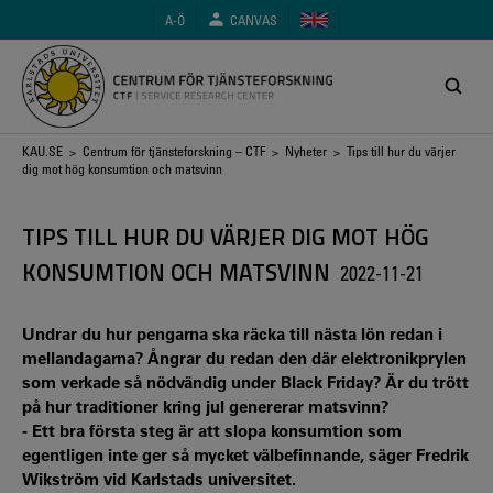
Hoppa
A-Ö
CANVAS
till
huvudinnehåll
Länkstig
KAU.SE
>
Centrum för tjänsteforskning – CTF
>
Nyheter
> Tips till hur du värjer
dig mot hög konsumtion och matsvinn
TIPS TILL HUR DU VÄRJER DIG MOT HÖG
KONSUMTION OCH MATSVINN
2022-11-21
Undrar du hur pengarna ska räcka till nästa lön redan i
mellandagarna? Ångrar du redan den där elektronikprylen
som verkade så nödvändig under Black Friday? Är du trött
på hur traditioner kring jul genererar matsvinn?
- Ett bra första steg är att slopa konsumtion som
egentligen inte ger så mycket välbefinnande, säger Fredrik
Wikström vid Karlstads universitet.