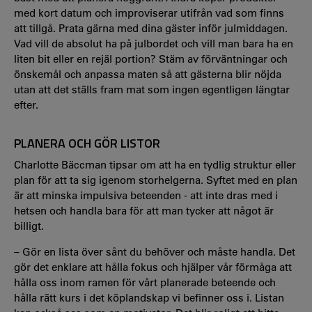
med kort datum och improviserar utifrån vad som finns
att tillgå. Prata gärna med dina gäster inför julmiddagen.
Vad vill de absolut ha på julbordet och vill man bara ha en
liten bit eller en rejäl portion? Stäm av förväntningar och
önskemål och anpassa maten så att gästerna blir nöjda
utan att det ställs fram mat som ingen egentligen längtar
efter.
PLANERA OCH GÖR LISTOR
Charlotte Bäccman tipsar om att ha en tydlig struktur eller
plan för att ta sig igenom storhelgerna. Syftet med en plan
är att minska impulsiva beteenden - att inte dras med i
hetsen och handla bara för att man tycker att något är
billigt.
– Gör en lista över sånt du behöver och måste handla. Det
gör det enklare att hålla fokus och hjälper vår förmåga att
hålla oss inom ramen för vårt planerade beteende och
hålla rätt kurs i det köplandskap vi befinner oss i. Listan