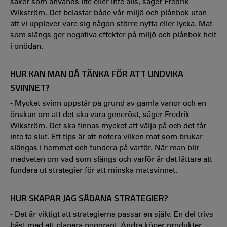
saker som används lite eller inte alls, säger Fredrik
Wikström. Det belastar både vår miljö och plånbok utan
att vi upplever vare sig någon större nytta eller lycka. Mat
som slängs ger negativa effekter på miljö och plånbok helt
i onödan.
HUR KAN MAN DÅ TÄNKA FÖR ATT UNDVIKA
SVINNET?
- Mycket svinn uppstår på grund av gamla vanor och en
önskan om att det ska vara generöst, säger Fredrik
Wikström. Det ska finnas mycket att välja på och det får
inte ta slut. Ett tips är att notera vilken mat som brukar
slängas i hemmet och fundera på varför. När man blir
medveten om vad som slängs och varför är det lättare att
fundera ut strategier för att minska matsvinnet.
HUR SKAPAR JAG SÅDANA STRATEGIER?
- Det är viktigt att strategierna passar en själv. En del trivs
bäst med att planera noggrant. Andra köper produkter