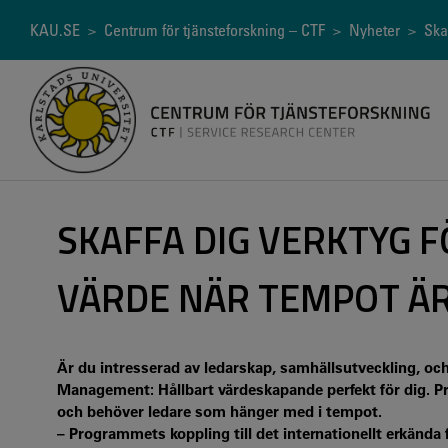
Hoppa
till
Länkstig
KAU.SE
>
Centrum för tjänsteforskning – CTF
>
Nyheter
> Skaf
huvudinnehåll
SKAFFA DIG VERKTYG F
VÄRDE NÄR TEMPOT Ä
Är du intresserad av ledarskap, samhällsutveckling, o
Management: Hållbart värdeskapande perfekt för dig. P
och behöver ledare som hänger med i tempot.
– Programmets koppling till det internationellt erkända