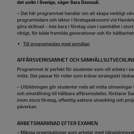
det unikt i Sverige, säger Sara Davoudi.
– Det här programmet handlar om att skapa verkligt vär
programledare och lektor i företagsekonomi vid Handelsh
göra skillnad – inte bara i företag utan i samhället i st
riktigt, för både framtida generationer och för hållbarhet
Till programsidan med anmälan
AFFÄRSVERKSAMHET OCH SAMHÄLLSUTVECKLIN
Programmet är perfekt för studenter som vill arbeta i
möts. Det passar för roller som kräver strategiskt tänk
– Utbildningen gör studenter redo att möta utmaningar k
och omställning till hållbara affärsmodeller, förklarar
inom stora företag, offentlig sektors utveckling och pro
påverkan.
ARBETSMARKNAD EFTER EXAMEN
– Många organisationer som arbetar med tjänsteinnovat