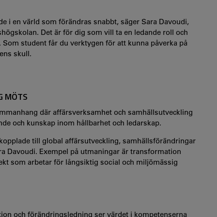
de i en värld som förändras snabbt, säger Sara Davoudi,
ögskolan. Det är för dig som vill ta en ledande roll och
ort. Som student får du verktygen för att kunna påverka på
ens skull.
G MÖTS
 sammanhang där affärsverksamhet och samhällsutveckling
ande och kunskap inom hållbarhet och ledarskap.
opplade till global affärsutveckling, samhällsförändringar
 Sara Davoudi. Exempel på utmaningar är transformation
jekt som arbetar för långsiktig social och miljömässig
ion och förändringsledning ser värdet i kompetenserna