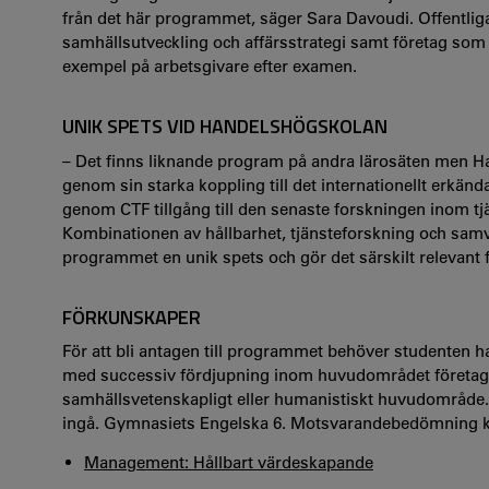
från det här programmet, säger Sara Davoudi. Offentlig
samhällsutveckling och affärsstrategi samt företag som
exempel på arbetsgivare efter examen.
UNIK SPETS VID HANDELSHÖGSKOLAN
– Det finns liknande program på andra lärosäten men Han
genom sin starka koppling till det internationellt erkän
genom CTF tillgång till den senaste forskningen inom tj
Kombinationen av hållbarhet, tjänsteforskning och samv
programmet en unik spets och gör det särskilt relevan
FÖRKUNSKAPER
För att bli antagen till programmet behöver studenten
med successiv fördjupning inom huvudområdet företagse
samhällsvetenskapligt eller humanistiskt huvudområde.
ingå. Gymnasiets Engelska 6. Motsvarandebedömning k
Management: Hållbart värdeskapande