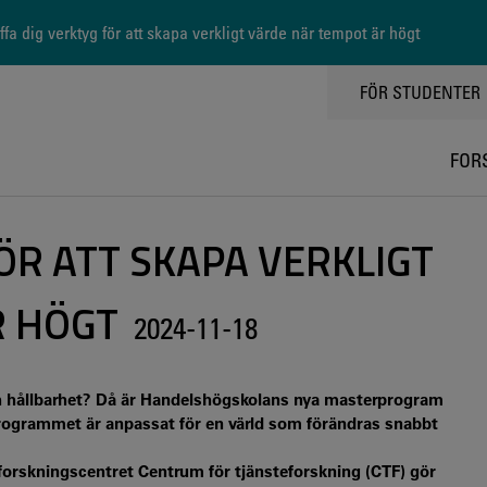
fa dig verktyg för att skapa verkligt värde när tempot är högt
TOPPMENY
FÖR STUDENTER
FOR
ÖR ATT SKAPA VERKLIGT
R HÖGT
2024-11-18
ch hållbarhet? Då är Handelshögskolans nya masterprogram
rogrammet är anpassat för en värld som förändras snabbt
 forskningscentret Centrum för tjänsteforskning (CTF) gör