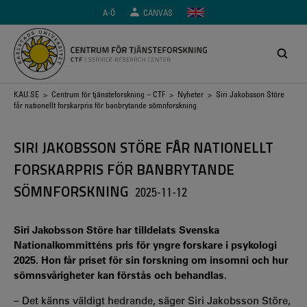
Hoppa
A-Ö
CANVAS
till
huvudinnehåll
Länkstig
KAU.SE
>
Centrum för tjänsteforskning – CTF
>
Nyheter
> Siri Jakobsson Störe
får nationellt forskarpris för banbrytande sömnforskning
SIRI JAKOBSSON STÖRE FÅR NATIONELLT
FORSKARPRIS FÖR BANBRYTANDE
SÖMNFORSKNING
2025-11-12
Siri Jakobsson Störe har tilldelats Svenska
Nationalkommitténs pris för yngre forskare i psykologi
2025. Hon får priset för sin forskning om insomni och hur
sömnsvårigheter kan förstås och behandlas.
– Det känns väldigt hedrande, säger Siri Jakobsson Störe,