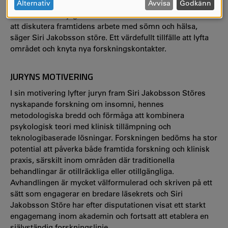
OCH
Alternativ
Avvisa
Godkänn
COOKIES
– Det blir en möjlighet att samla forskare och kliniker för
att diskutera framtidens arbete med sömn och hälsa,
säger Siri Jakobsson störe. Ett värdefullt tillfälle att lyfta
området och knyta nya forskningskontakter.
JURYNS MOTIVERING
I sin motivering lyfter juryn fram Siri Jakobsson Störes
nyskapande forskning om insomni, hennes
metodologiska bredd och förmåga att kombinera
psykologisk teori med klinisk tillämpning och
teknologibaserade lösningar. Forskningen bedöms ha stor
potential att påverka både framtida forskning och klinisk
praxis, särskilt inom områden där traditionella
behandlingar är otillräckliga eller otillgängliga.
Avhandlingen är mycket välformulerad och skriven på ett
sätt som engagerar en bredare läsekrets och Siri
Jakobsson Störe har efter disputationen visat ett starkt
engagemang inom akademin och fortsatt att etablera en
självständig forskningslinje.