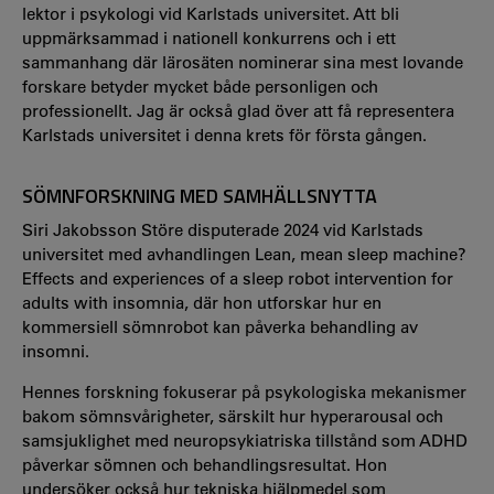
lektor i psykologi vid Karlstads universitet. Att bli
uppmärksammad i nationell konkurrens och i ett
sammanhang där lärosäten nominerar sina mest lovande
forskare betyder mycket både personligen och
professionellt. Jag är också glad över att få representera
Karlstads universitet i denna krets för första gången.
SÖMNFORSKNING MED SAMHÄLLSNYTTA
Siri Jakobsson Störe disputerade 2024 vid Karlstads
universitet med avhandlingen Lean, mean sleep machine?
Effects and experiences of a sleep robot intervention for
adults with insomnia, där hon utforskar hur en
kommersiell sömnrobot kan påverka behandling av
insomni.
Hennes forskning fokuserar på psykologiska mekanismer
bakom sömnsvårigheter, särskilt hur hyperarousal och
samsjuklighet med neuropsykiatriska tillstånd som ADHD
påverkar sömnen och behandlingsresultat. Hon
undersöker också hur tekniska hjälpmedel som