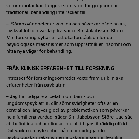
sömnrobotar kan fungera som stöd för grupper där
traditionell behandling inte räcker till.
– Sömnsvårigheter är vanliga och påverkar både hälsa,
livskvalitet och vardagsliv, säger Siri Jakobsson Störe.
Min forskning syftar till att öka förståelsen för de
psykologiska mekanismer som upprätthåller insomni och
hitta nya vägar för behandling.
FRÅN KLINISK ERFARENHET TILL FORSKNING
Intresset för forskningsområdet växte fram ur kliniska
erfarenheter från psykiatrin.
– Jag har tidigare arbetat inom barn- och
ungdomspsykiatrin, där sömnsvårigheter ofta är en
central och långvarig del av problematiken som påverkar
hela familjens vardag, säger Siri Jakobsson Störe. Jag såg
att befintliga behandlingar inte alltid gav tillräcklig effekt.
Det väckte en nyfikenhet på de underliggande
psykologiska mekanismerna bakom insomni. Teknik är