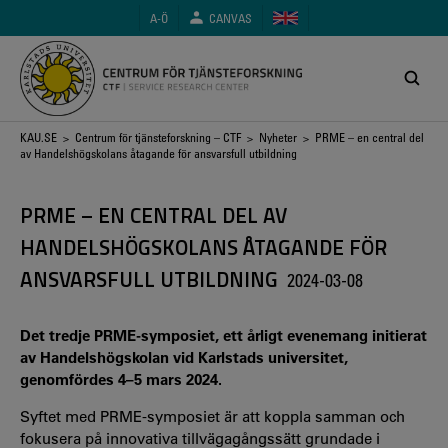
Hoppa
A-Ö
CANVAS
till
huvudinnehåll
Länkstig
KAU.SE
>
Centrum för tjänsteforskning – CTF
>
Nyheter
> PRME – en central del
av Handelshögskolans åtagande för ansvarsfull utbildning
PRME – EN CENTRAL DEL AV
HANDELSHÖGSKOLANS ÅTAGANDE FÖR
ANSVARSFULL UTBILDNING
2024-03-08
Det tredje PRME-symposiet, ett årligt evenemang initierat
av Handelshögskolan vid Karlstads universitet,
genomfördes 4–5 mars 2024.
Syftet med PRME-symposiet är att koppla samman och
fokusera på innovativa tillvägagångssätt grundade i