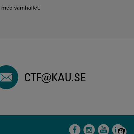
e med samhället.
CTF@KAU.SE