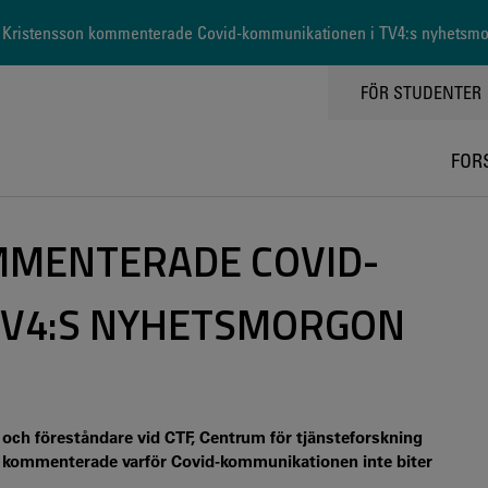
Kristensson kommenterade Covid-kommunikationen i TV4:s nyhetsm
TOPPMENY
FÖR STUDENTER
FOR
MMENTERADE COVID-
TV4:S NYHETSMORGON
och föreståndare vid CTF, Centrum för tjänsteforskning
an kommenterade varför Covid-kommunikationen inte biter