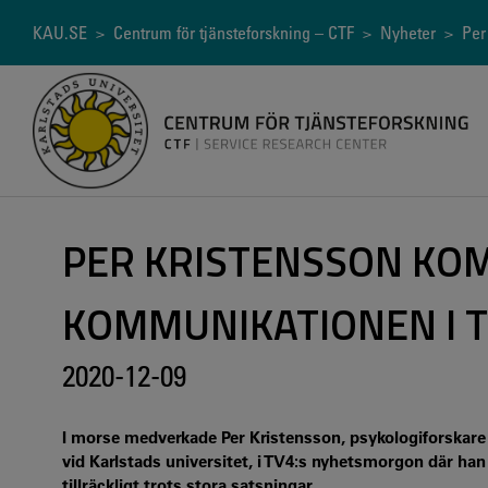
Hoppa
till
Länkstig
KAU.SE
>
Centrum för tjänsteforskning – CTF
>
Nyheter
> Per 
huvudinnehåll
PER KRISTENSSON KO
KOMMUNIKATIONEN I 
2020-12-09
I morse medverkade Per Kristensson, psykologiforskare 
vid Karlstads universitet, i TV4:s nyhetsmorgon där h
tillräckligt trots stora satsningar.