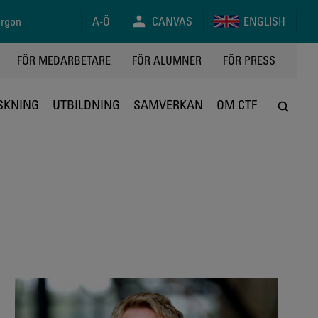
orgon
A-Ö
CANVAS
ENGLISH
FÖR MEDARBETARE
FÖR ALUMNER
FÖR PRESS
SKNING
UTBILDNING
SAMVERKAN
OM CTF