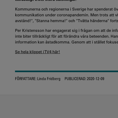
Kommunerna och regionerna i Sverige har spenderat öve
kommunikation under coronapandemin. Men trots att vi i 
avstånd!", "Stanna hemma!" och "Tvätta händerna" fortsä
Per Kristensson har engagerat sig i frågan om att de i
inte biter tillräckligt för att förändra våra beteenden. Han
information kan åstadkomma. Genom att i stället fokuser
Se hela klippet i TV4 här!
FÖRFATTARE:
Linda Fridberg
PUBLICERAD:
2020-12-09