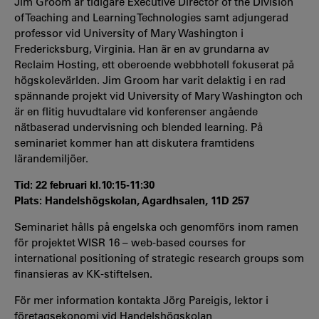
Jim Groom är tidigare Executive Director of the Division
of Teaching and Learning Technologies samt adjungerad
professor vid University of Mary Washington i
Fredericksburg, Virginia. Han är en av grundarna av
Reclaim Hosting, ett oberoende webbhotell fokuserat på
högskolevärlden. Jim Groom har varit delaktig i en rad
spännande projekt vid University of Mary Washington och
är en flitig huvudtalare vid konferenser angående
nätbaserad undervisning och blended learning. På
seminariet kommer han att diskutera framtidens
lärandemiljöer.
Tid: 22 februari kl.10:15-11:30
Plats: Handelshögskolan, Agardhsalen, 11D 257
Seminariet hålls på engelska och genomförs inom ramen
för projektet WISR 16 – web-based courses for
international positioning of strategic research groups som
finansieras av KK-stiftelsen.
För mer information kontakta Jörg Pareigis, lektor i
företagsekonomi vid Handelshögskolan