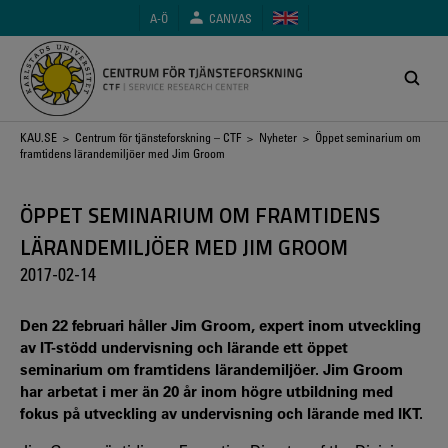
Hoppa
A-Ö
CANVAS
till
huvudinnehåll
Länkstig
KAU.SE
>
Centrum för tjänsteforskning – CTF
>
Nyheter
> Öppet seminarium om
framtidens lärandemiljöer med Jim Groom
ÖPPET SEMINARIUM OM FRAMTIDENS
LÄRANDEMILJÖER MED JIM GROOM
2017-02-14
Den 22 februari håller Jim Groom, expert inom utveckling
av IT-stödd undervisning och lärande ett öppet
seminarium om framtidens lärandemiljöer. Jim Groom
har arbetat i mer än 20 år inom högre utbildning med
fokus på utveckling av undervisning och lärande med IKT.