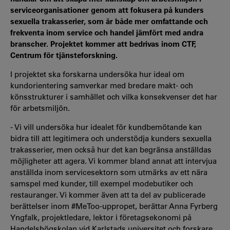
serviceorganisationer genom att fokusera på kunders
sexuella trakasserier, som är både mer omfattande och
frekventa inom service och handel jämfört med andra
branscher. Projektet kommer att bedrivas inom CTF,
Centrum för tjänsteforskning.
I projektet ska forskarna undersöka hur ideal om
kundorientering samverkar med bredare makt- och
könsstrukturer i samhället och vilka konsekvenser det har
för arbetsmiljön.
- Vi vill undersöka hur idealet för kundbemötande kan
bidra till att legitimera och understödja kunders sexuella
trakasserier, men också hur det kan begränsa anställdas
möjligheter att agera. Vi kommer bland annat att intervjua
anställda inom servicesektorn som utmärks av ett nära
samspel med kunder, till exempel modebutiker och
restauranger. Vi kommer även att ta del av publicerade
berättelser inom #MeToo-uppropet, berättar Anna Fyrberg
Yngfalk, projektledare, lektor i företagsekonomi på
Handelshögskolan vid Karlstads universitet och forskare