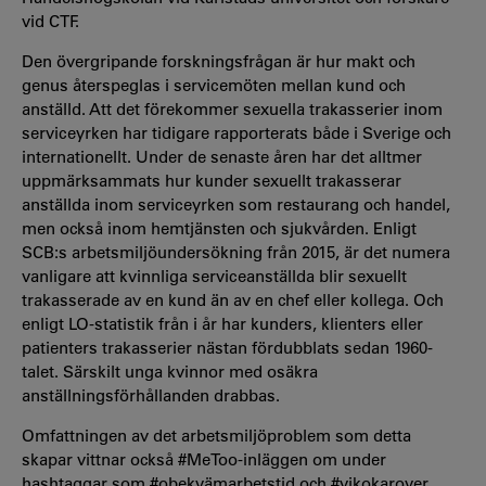
vid CTF.
Den övergripande forskningsfrågan är hur makt och
genus återspeglas i servicemöten mellan kund och
anställd. Att det förekommer sexuella trakasserier inom
serviceyrken har tidigare rapporterats både i Sverige och
internationellt. Under de senaste åren har det alltmer
uppmärksammats hur kunder sexuellt trakasserar
anställda inom serviceyrken som restaurang och handel,
men också inom hemtjänsten och sjukvården. Enligt
SCB:s arbetsmiljöundersökning från 2015, är det numera
vanligare att kvinnliga serviceanställda blir sexuellt
trakasserade av en kund än av en chef eller kollega. Och
enligt LO-statistik från i år har kunders, klienters eller
patienters trakasserier nästan fördubblats sedan 1960-
talet. Särskilt unga kvinnor med osäkra
anställningsförhållanden drabbas.
Omfattningen av det arbetsmiljöproblem som detta
skapar vittnar också #MeToo-inläggen om under
hashtaggar som #obekvämarbetstid och #vikokarover.