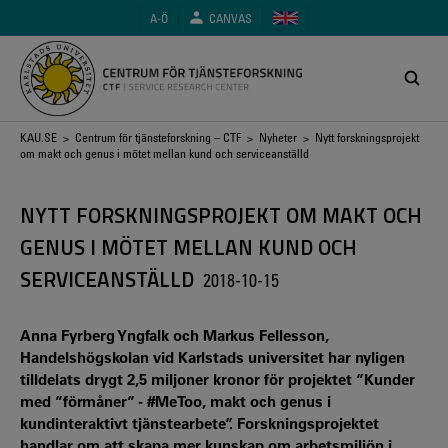
Hoppa
A-Ö
CANVAS
till
huvudinnehåll
Länkstig
KAU.SE
>
Centrum för tjänsteforskning – CTF
>
Nyheter
> Nytt forskningsprojekt
om makt och genus i mötet mellan kund och serviceanställd
NYTT FORSKNINGSPROJEKT OM MAKT OCH
GENUS I MÖTET MELLAN KUND OCH
SERVICEANSTÄLLD
2018-10-15
Anna Fyrberg Yngfalk och Markus Fellesson,
Handelshögskolan vid Karlstads universitet har nyligen
tilldelats drygt 2,5 miljoner kronor för projektet ”Kunder
med ”förmåner” - #MeToo, makt och genus i
kundinteraktivt tjänstearbete”. Forskningsprojektet
handlar om att skapa mer kunskap om arbetsmiljön i