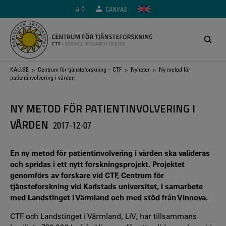
Hoppa
A-Ö
CANVAS
till
huvudinnehåll
Länkstig
KAU.SE
>
Centrum för tjänsteforskning – CTF
>
Nyheter
> Ny metod för
patientinvolvering i vården
NY METOD FÖR PATIENTINVOLVERING I
VÅRDEN
2017-12-07
En ny metod för patientinvolvering i vården ska valideras
och spridas i ett nytt forskningsprojekt. Projektet
genomförs av forskare vid CTF, Centrum för
tjänsteforskning vid Karlstads universitet, i samarbete
med Landstinget i Värmland och med stöd från Vinnova.
CTF och Landstinget i Värmland, LiV, har tillsammans