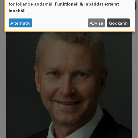
ANVÄNDNING
för följande ändamål:
Funktionell & Inbäddat externt
AV
innehåll
.
PERSONUPPGIFTER
OCH
Alternativ
Avvisa
Godkänn
COOKIES