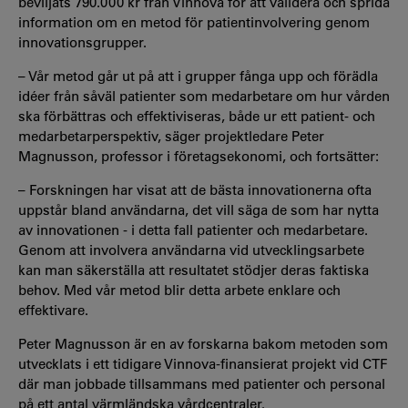
beviljats 790.000 kr från Vinnova för att validera och sprida
information om en metod för patientinvolvering genom
innovationsgrupper.
– Vår metod går ut på att i grupper fånga upp och förädla
idéer från såväl patienter som medarbetare om hur vården
ska förbättras och effektiviseras, både ur ett patient- och
medarbetarperspektiv, säger projektledare Peter
Magnusson, professor i företagsekonomi, och fortsätter:
– Forskningen har visat att de bästa innovationerna ofta
uppstår bland användarna, det vill säga de som har nytta
av innovationen - i detta fall patienter och medarbetare.
Genom att involvera användarna vid utvecklingsarbete
kan man säkerställa att resultatet stödjer deras faktiska
behov. Med vår metod blir detta arbete enklare och
effektivare.
Peter Magnusson är en av forskarna bakom metoden som
utvecklats i ett tidigare Vinnova-finansierat projekt vid CTF
där man jobbade tillsammans med patienter och personal
på ett antal värmländska vårdcentraler.