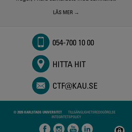
LÄS MER
054-700 10 00
HITTA HIT
CTF@KAU.SE
© 2026 KARLSTADS UNIVERSITET
TILLGÄNGLIGHETSREDOGÖRELSE
INTEGRITETSPOLICY