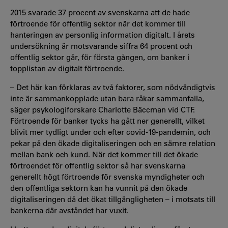
2015 svarade 37 procent av svenskarna att de hade
förtroende för offentlig sektor när det kommer till
hanteringen av personlig information digitalt. I årets
undersökning är motsvarande siffra 64 procent och
offentlig sektor går, för första gången, om banker i
topplistan av digitalt förtroende.
– Det här kan förklaras av två faktorer, som nödvändigtvis
inte är sammankopplade utan bara råkar sammanfalla,
säger psykologiforskare Charlotte Bäccman vid CTF.
Förtroende för banker tycks ha gått ner generellt, vilket
blivit mer tydligt under och efter covid-19-pandemin, och
pekar på den ökade digitaliseringen och en sämre relation
mellan bank och kund. När det kommer till det ökade
förtroendet för offentlig sektor så har svenskarna
generellt högt förtroende för svenska myndigheter och
den offentliga sektorn kan ha vunnit på den ökade
digitaliseringen då det ökat tillgängligheten – i motsats till
bankerna där avståndet har vuxit.