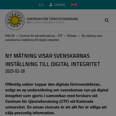
Hoppa
A-Ö
CANVAS
till
huvudinnehåll
Länkstig
KAU.SE
>
Centrum för tjänsteforskning – CTF
>
Nyheter
> Ny mätning visar
svenskarnas inställning till digital integritet
NY MÄTNING VISAR SVENSKARNAS
INSTÄLLNING TILL DIGITAL INTEGRITET
2023-02-28
Offentlig sektor toppar den digitala förtroendelistan,
enligt en ny undersökning om svenskarnas syn på digital
integritet som gjorts i samverkan med forskare vid
Centrum för tjänsteforskning (CTF) vid Karlstads
universitet. En annan slutsats är att allt fler är villiga att
sälja personlig information.