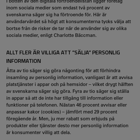
I botten av den digitala förtroendelistan ligger företag
inom sociala medier som endast två procent av
svenskarna säger sig ha förtroende för. Här är
användarvärdet så högt att konsumenterna tycks välja att
bortse från de risker de tar när de använder sig av olika
sociala medier, enligt Charlotte Bäccman.
ALLT FLER ÄR VILLIGA ATT ”SÄLJA” PERSONLIG
INFORMATION
Åtta av tio säger sig göra någonting för att förhindra
insamling av personlig information, vanligast är att avvisa
platstjänster i appar och på hemsidor – vilket drygt hälften
av svenskarna säger sig göra. Fyra av tio säger sig ställa
in appar så att de inte har tillgång till information eller
funktioner på telefonen. Nästan 46 procent avvisar eller
anpassar kakor (cookies) – jämfört med 29 procent
föregående år. Men, ju mer rabatt som erbjuds på
produkter eller tjänster desto mer personlig information
är konsumenter villig att dela.