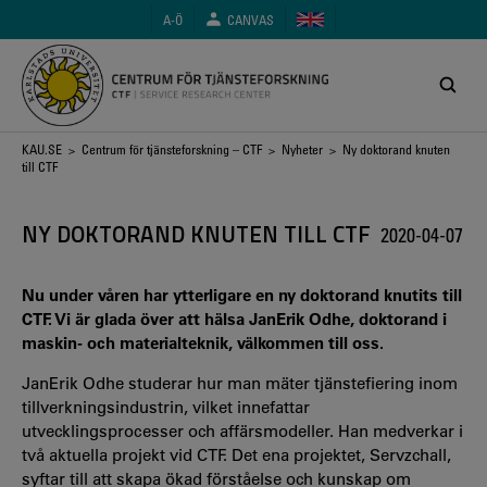
Hoppa
A-Ö
CANVAS
till
huvudinnehåll
Länkstig
KAU.SE
>
Centrum för tjänsteforskning – CTF
>
Nyheter
> Ny doktorand knuten
till CTF
NY DOKTORAND KNUTEN TILL CTF
2020-04-07
Nu under våren har ytterligare en ny doktorand knutits till
CTF. Vi är glada över att hälsa JanErik Odhe, doktorand i
maskin- och materialteknik, välkommen till oss.
JanErik Odhe studerar hur man mäter tjänstefiering inom
tillverkningsindustrin, vilket innefattar
utvecklingsprocesser och affärsmodeller. Han medverkar i
två aktuella projekt vid CTF. Det ena projektet, Servzchall,
syftar till att skapa ökad förståelse och kunskap om