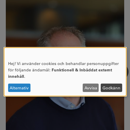
Hej! Vi använder cookies och behandlar personuppgifter
ANVÄNDNING
för följande ändamål:
Funktionell & Inbäddat externt
AV
innehåll
.
PERSONUPPGIFTER
OCH
Alternativ
Avvisa
Godkänn
COOKIES