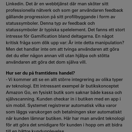
Linkedin. Det är en webbtjänst där man sköter sitt
professionella nätverk och som ger användaren feedback
gällande progression på sitt profilbyggande i form av
statussymboler. Denna typ av feedback och
statussymboler är typiska spelelement. Det fanns ett stort
intresse för Gamification bland deltagarna. En något
kritisk fråga som dök upp var: Är inte detta manipulation?
Men det handlar inte om att tvinga användaren att göra
det du eller någon annan vill utan hjälpa och stötta
användaren att göra det dom själva vill.
Hur ser du på framtidens handel?
- Vi kommer att se en allt större integrering av olika typer
av teknologi. Ett intressant exempel är butikskonceptet
Amazon Go, en fysiskt butik som saknar både kassa och
självscanning. Kunden checkar in i butiken med en app i
sin mobil. Systemet registrerar automatisk vilka varor
som läggs varukorgen och betalningen sker automatiskt
när kunden lämnar butiken. Här har man använt teknologi
för att göra det smidigare för kunden i hopp om att bidra
till en bättre kundupplevelse.