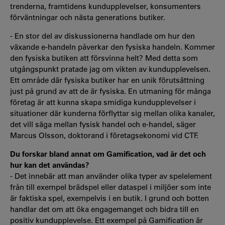
trenderna, framtidens kundupplevelser, konsumenters
förväntningar och nästa generations butiker.
- En stor del av diskussionerna handlade om hur den
växande e-handeln påverkar den fysiska handeln. Kommer
den fysiska butiken att försvinna helt? Med detta som
utgångspunkt pratade jag om vikten av kundupplevelsen.
Ett område där fysiska butiker har en unik förutsättning
just på grund av att de är fysiska. En utmaning för många
företag är att kunna skapa smidiga kundupplevelser i
situationer där kunderna förflyttar sig mellan olika kanaler,
det vill säga mellan fysisk handel och e-handel, säger
Marcus Olsson, doktorand i företagsekonomi vid CTF.
Du forskar bland annat om Gamification, vad är det och
hur kan det användas?
- Det innebär att man använder olika typer av spelelement
från till exempel brädspel eller dataspel i miljöer som inte
är faktiska spel, exempelvis i en butik. I grund och botten
handlar det om att öka engagemanget och bidra till en
positiv kundupplevelse. Ett exempel på Gamification är