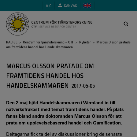
Hoppa
A-Ö
CANVAS
till
huvudinnehåll
Länkstig
KAU.SE
>
Centrum för tjänsteforskning – CTF
>
Nyheter
> Marcus Olsson pratade
om framtidens handel hos Handelskammaren
MARCUS OLSSON PRATADE OM
FRAMTIDENS HANDEL HOS
HANDELSKAMMAREN
2017-05-05
Den 2 maj bjöd Handelskammaren i Värmland in till
nätverksfrukost med temat framtidens handel. På plats
fanns bland andra doktoranden Marcus Olsson för att
prata om upplevelsebaserad handel och Gamification.
Deltagarna fick ta del av diskussioner kring de senaste