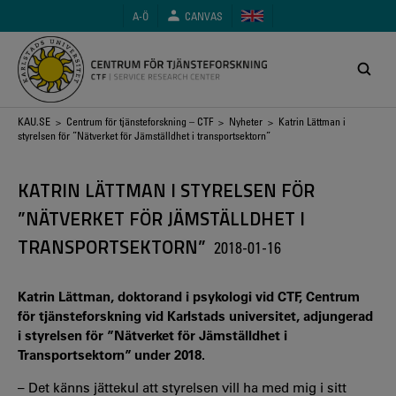
Hoppa
A-Ö
CANVAS
till
huvudinnehåll
Länkstig
KAU.SE
>
Centrum för tjänsteforskning – CTF
>
Nyheter
> Katrin Lättman i
styrelsen för ”Nätverket för Jämställdhet i transportsektorn”
KATRIN LÄTTMAN I STYRELSEN FÖR
”NÄTVERKET FÖR JÄMSTÄLLDHET I
TRANSPORTSEKTORN”
2018-01-16
Katrin Lättman, doktorand i psykologi vid CTF, Centrum
för tjänsteforskning vid Karlstads universitet, adjungerad
i styrelsen för ”Nätverket för Jämställdhet i
Transportsektorn” under 2018.
– Det känns jättekul att styrelsen vill ha med mig i sitt