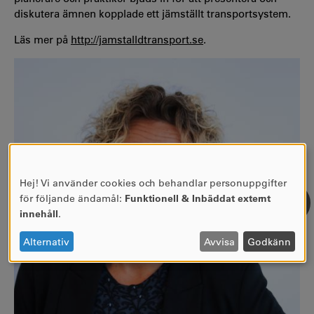
diskutera ämnen kopplade ett jämställt transportsystem.
Läs mer på
http://jamstalldtransport.se
.
Hej! Vi använder cookies och behandlar personuppgifter
ANVÄNDNING
för följande ändamål:
Funktionell & Inbäddat externt
AV
innehåll
.
PERSONUPPGIFTER
OCH
Alternativ
Avvisa
Godkänn
COOKIES