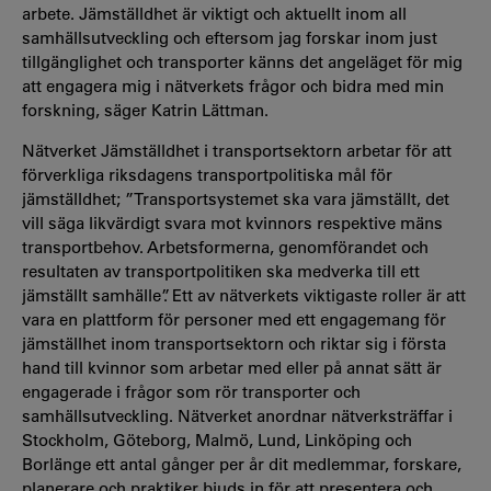
arbete. Jämställdhet är viktigt och aktuellt inom all
samhällsutveckling och eftersom jag forskar inom just
tillgänglighet och transporter känns det angeläget för mig
att engagera mig i nätverkets frågor och bidra med min
forskning, säger Katrin Lättman.
Nätverket Jämställdhet i transportsektorn arbetar för att
förverkliga riksdagens transportpolitiska mål för
jämställdhet; ”Transportsystemet ska vara jämställt, det
vill säga likvärdigt svara mot kvinnors respektive mäns
transportbehov. Arbetsformerna, genomförandet och
resultaten av transportpolitiken ska medverka till ett
jämställt samhälle”. Ett av nätverkets viktigaste roller är att
vara en plattform för personer med ett engagemang för
jämställhet inom transportsektorn och riktar sig i första
hand till kvinnor som arbetar med eller på annat sätt är
engagerade i frågor som rör transporter och
samhällsutveckling. Nätverket anordnar nätverksträffar i
Stockholm, Göteborg, Malmö, Lund, Linköping och
Borlänge ett antal gånger per år dit medlemmar, forskare,
planerare och praktiker bjuds in för att presentera och