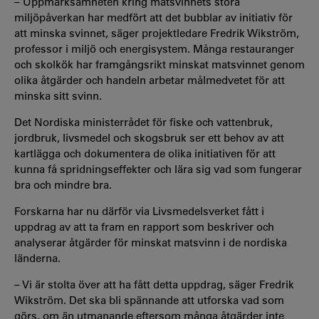
– Uppmärksamheten kring matsvinnets stora
miljöpåverkan har medfört att det bubblar av initiativ för
att minska svinnet, säger projektledare Fredrik Wikström,
professor i miljö och energisystem. Många restauranger
och skolkök har framgångsrikt minskat matsvinnet genom
olika åtgärder och handeln arbetar målmedvetet för att
minska sitt svinn.
Det Nordiska ministerrådet för fiske och vattenbruk,
jordbruk, livsmedel och skogsbruk ser ett behov av att
kartlägga och dokumentera de olika initiativen för att
kunna få spridningseffekter och lära sig vad som fungerar
bra och mindre bra.
Forskarna har nu därför via Livsmedelsverket fått i
uppdrag av att ta fram en rapport som beskriver och
analyserar åtgärder för minskat matsvinn i de nordiska
länderna.
– Vi är stolta över att ha fått detta uppdrag, säger Fredrik
Wikström. Det ska bli spännande att utforska vad som
görs, om än utmanande eftersom många åtgärder inte