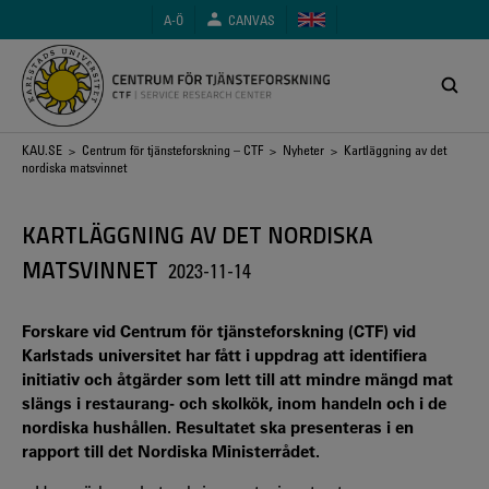
Hoppa
A-Ö
CANVAS
till
huvudinnehåll
Länkstig
KAU.SE
>
Centrum för tjänsteforskning – CTF
>
Nyheter
> Kartläggning av det
nordiska matsvinnet
KARTLÄGGNING AV DET NORDISKA
MATSVINNET
2023-11-14
Forskare vid Centrum för tjänsteforskning (CTF) vid
Karlstads universitet har fått i uppdrag att identifiera
initiativ och åtgärder som lett till att mindre mängd mat
slängs i restaurang- och skolkök, inom handeln och i de
nordiska hushållen. Resultatet ska presenteras i en
rapport till det Nordiska Ministerrådet.