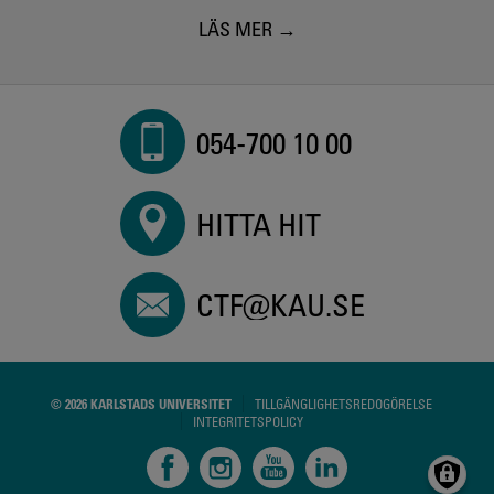
LÄS MER
054-700 10 00
HITTA HIT
CTF@KAU.SE
© 2026 KARLSTADS UNIVERSITET
TILLGÄNGLIGHETSREDOGÖRELSE
INTEGRITETSPOLICY