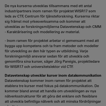
De nya kurserna utvecklas tillsammans med ett antal
industripartners inom ramen för projektet WISR17 som
leds av CTF, Centrum för tjänsteforskning. Kurserna riktar
sig främst mot yrkesverksamma och kommer att
utvecklas av forskningsmiljöerna Datavetenskap och CMM
- Karaktärisering och modellering av material.
- Inom ramen för projektet arbetar vi gemensamt med att
bygga upp kompetens och ta fram metoder och modeller
för utveckling av den här typen av utbildning. Varje
forskningsmiljö ansvarar sedan för att utveckla och
genomföra sina kurser, säger Jörg Pareigis, projektledare
för WISR17 och universitetslektor vid CTF.
Datavetenskap utvecklar kurser inom datakommunikation
Datavetenskap kommer inom ramen för projektet att
etablera tre kurser med fokus på datakommunikation. De
kommer bland annat att handla om utvecklingen av nya
nätverksstrukturer för att göra det enklare och flexiblare
att utveckla befintliga nätverk och att minska fördröjningar