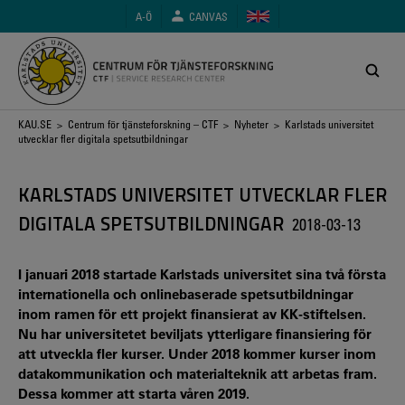
Hoppa
A-Ö
CANVAS
till
huvudinnehåll
Länkstig
KAU.SE
>
Centrum för tjänsteforskning – CTF
>
Nyheter
> Karlstads universitet
utvecklar fler digitala spetsutbildningar
KARLSTADS UNIVERSITET UTVECKLAR FLER
DIGITALA SPETSUTBILDNINGAR
2018-03-13
I januari 2018 startade Karlstads universitet sina två första
internationella och onlinebaserade spetsutbildningar
inom ramen för ett projekt finansierat av KK-stiftelsen.
Nu har universitetet beviljats ytterligare finansiering för
att utveckla fler kurser. Under 2018 kommer kurser inom
datakommunikation och materialteknik att arbetas fram.
Dessa kommer att starta våren 2019.