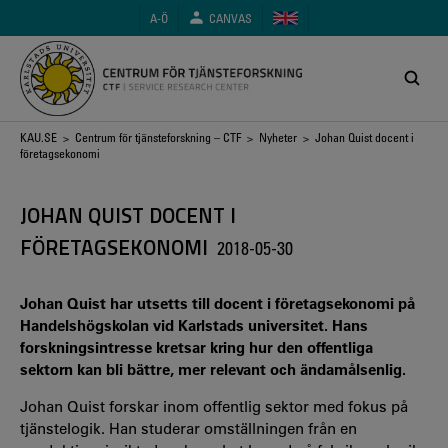
Hoppa
A-Ö
CANVAS
till
huvudinnehåll
Länkstig
KAU.SE
>
Centrum för tjänsteforskning – CTF
>
Nyheter
> Johan Quist docent i
företagsekonomi
JOHAN QUIST DOCENT I
FÖRETAGSEKONOMI
2018-05-30
Johan Quist har utsetts till docent i företagsekonomi på
Handelshögskolan vid Karlstads universitet. Hans
forskningsintresse kretsar kring hur den offentliga
sektorn kan bli bättre, mer relevant och ändamålsenlig.
Johan Quist forskar inom offentlig sektor med fokus på
tjänstelogik. Han studerar omställningen från en