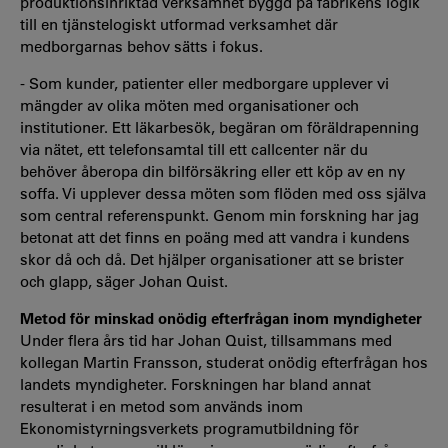
produktionsinriktad verksamhet byggd på fabrikens logik
till en tjänstelogiskt utformad verksamhet där
medborgarnas behov sätts i fokus.
- Som kunder, patienter eller medborgare upplever vi
mängder av olika möten med organisationer och
institutioner. Ett läkarbesök, begäran om föräldrapenning
via nätet, ett telefonsamtal till ett callcenter när du
behöver åberopa din bilförsäkring eller ett köp av en ny
soffa. Vi upplever dessa möten som flöden med oss själva
som central referenspunkt. Genom min forskning har jag
betonat att det finns en poäng med att vandra i kundens
skor då och då. Det hjälper organisationer att se brister
och glapp, säger Johan Quist.
Metod för minskad onödig efterfrågan inom myndigheter
Under flera års tid har Johan Quist, tillsammans med
kollegan Martin Fransson, studerat onödig efterfrågan hos
landets myndigheter. Forskningen har bland annat
resulterat i en metod som används inom
Ekonomistyrningsverkets programutbildning för