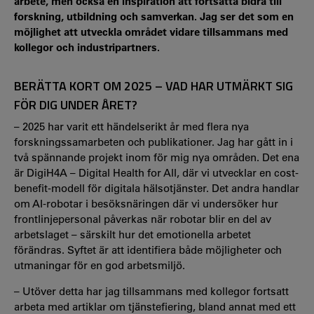
arbete, men också en inspiration att fortsätta bidra till
forskning, utbildning och samverkan. Jag ser det som en
möjlighet att utveckla området vidare tillsammans med
kollegor och industripartners.
BERÄTTA KORT OM 2025 – VAD HAR UTMÄRKT SIG
FÖR DIG UNDER ÅRET?
– 2025 har varit ett händelserikt år med flera nya
forskningssamarbeten och publikationer. Jag har gått in i
två spännande projekt inom för mig nya områden. Det ena
är DigiH4A – Digital Health for All, där vi utvecklar en cost-
benefit-modell för digitala hälsotjänster. Det andra handlar
om AI-robotar i besöksnäringen där vi undersöker hur
frontlinjepersonal påverkas när robotar blir en del av
arbetslaget – särskilt hur det emotionella arbetet
förändras. Syftet är att identifiera både möjligheter och
utmaningar för en god arbetsmiljö.
– Utöver detta har jag tillsammans med kollegor fortsatt
arbeta med artiklar om tjänstefiering, bland annat med ett