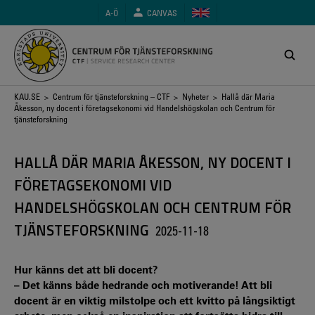
Hoppa
A-Ö
CANVAS
till
huvudinnehåll
Länkstig
KAU.SE
>
Centrum för tjänsteforskning – CTF
>
Nyheter
> Hallå där Maria
Åkesson, ny docent i företagsekonomi vid Handelshögskolan och Centrum för
tjänsteforskning
HALLÅ DÄR MARIA ÅKESSON, NY DOCENT I
FÖRETAGSEKONOMI VID
HANDELSHÖGSKOLAN OCH CENTRUM FÖR
TJÄNSTEFORSKNING
2025-11-18
Hur känns det att bli docent?
– Det känns både hedrande och motiverande! Att bli
docent är en viktig milstolpe och ett kvitto på långsiktigt