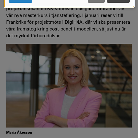
– Närmast väntar empiriinsamling i robotprojektet, en
COOKIES
projektansökan till KK-stiftelsen och genomförandet av
vår nya masterkurs i tjänstefiering. I januari reser vi till
Frankrike för projektmöte i DigiH4A, där vi ska presentera
våra framsteg kring cost-benefit-modellen, så just nu är
det mycket förberedelser.
Maria Åkesson