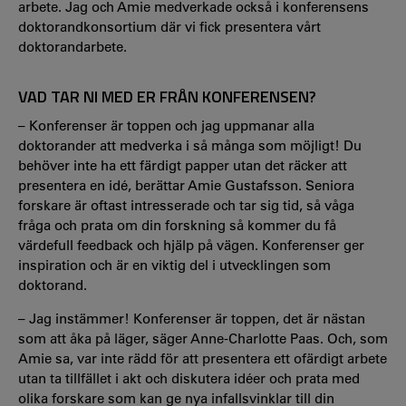
arbete. Jag och Amie medverkade också i konferensens
doktorandkonsortium där vi fick presentera vårt
doktorandarbete.
VAD TAR NI MED ER FRÅN KONFERENSEN?
– Konferenser är toppen och jag uppmanar alla
doktorander att medverka i så många som möjligt! Du
behöver inte ha ett färdigt papper utan det räcker att
presentera en idé, berättar Amie Gustafsson. Seniora
forskare är oftast intresserade och tar sig tid, så våga
fråga och prata om din forskning så kommer du få
värdefull feedback och hjälp på vägen. Konferenser ger
inspiration och är en viktig del i utvecklingen som
doktorand.
– Jag instämmer! Konferenser är toppen, det är nästan
som att åka på läger, säger Anne-Charlotte Paas. Och, som
Amie sa, var inte rädd för att presentera ett ofärdigt arbete
utan ta tillfället i akt och diskutera idéer och prata med
olika forskare som kan ge nya infallsvinklar till din