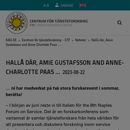
Hoppa
A-Ö
CANVAS
till
huvudinnehåll
Länkstig
KAU.SE
>
Centrum för tjänsteforskning – CTF
>
Nyheter
> Hallå där, Amie
Gustafsson and Anne-Charlotte Paas …
HALLÅ DÄR, AMIE GUSTAFSSON AND ANNE-
CHARLOTTE PAAS …
2023-08-22
… ni har medverkat på två stora forskarevent i sommar,
berätta!
– I början av juni reste vi till Italien för the 8th Naples
Forum on Service. Det är en forskarkonferens som
vartannat år samlar tjänsteforskare från hela världen för
att presentera och diskutera forskning inom service