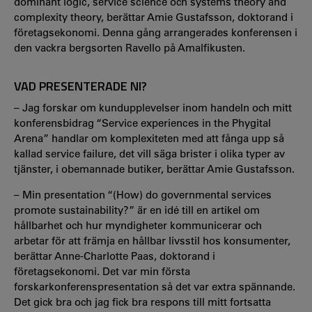
dominant logic, service science och systems theory and
complexity theory, berättar Amie Gustafsson, doktorand i
företagsekonomi. Denna gång arrangerades konferensen i
den vackra bergsorten Ravello på Amalfikusten.
VAD PRESENTERADE NI?
– Jag forskar om kundupplevelser inom handeln och mitt
konferensbidrag “Service experiences in the Phygital
Arena” handlar om komplexiteten med att fånga upp så
kallad service failure, det vill säga brister i olika typer av
tjänster, i obemannade butiker, berättar Amie Gustafsson.
– Min presentation “(How) do governmental services
promote sustainability?” är en idé till en artikel om
hållbarhet och hur myndigheter kommunicerar och
arbetar för att främja en hållbar livsstil hos konsumenter,
berättar Anne-Charlotte Paas, doktorand i
företagsekonomi. Det var min första
forskarkonferenspresentation så det var extra spännande.
Det gick bra och jag fick bra respons till mitt fortsatta