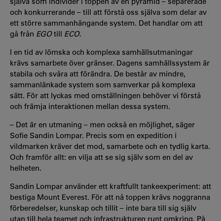
själva som individer i toppen av en pyramid – separerade
och konkurrerande – till att förstå oss själva som delar av
ett större sammanhängande system. Det handlar om att
gå från
EGO
till
ECO
.
I en tid av lömska och komplexa samhällsutmaningar
krävs samarbete över gränser. Dagens samhällssystem är
stabila och svåra att förändra. De består av mindre,
sammanlänkade system som samverkar på komplexa
sätt. För att lyckas med omställningen behöver vi förstå
och främja interaktionen mellan dessa system.
– Det är en utmaning – men också en möjlighet, säger
Sofie Sandin Lompar. Precis som en expedition i
vildmarken kräver det mod, samarbete och en tydlig karta.
Och framför allt: en vilja att se sig själv som en del av
helheten.
Sandin Lompar använder ett kraftfullt tankeexperiment: att
bestiga Mount Everest. För att nå toppen krävs noggranna
förberedelser, kunskap och tillit – inte bara till sig själv
utan till hela teamet och infrastrukturen runt omkring. På