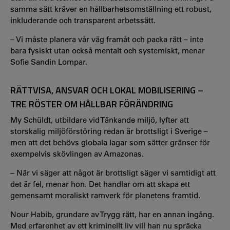
samma sätt kräver en hållbarhetsomställning ett robust,
inkluderande och transparent arbetssätt.
– Vi måste planera vår väg framåt och packa rätt – inte
bara fysiskt utan också mentalt och systemiskt, menar
Sofie Sandin Lompar.
RÄTTVISA, ANSVAR OCH LOKAL MOBILISERING –
TRE RÖSTER OM HÅLLBAR FÖRÄNDRING
My Schüldt, utbildare vid Tänkande miljö, lyfter att
storskalig miljöförstöring redan är brottsligt i Sverige –
men att det behövs globala lagar som sätter gränser för
exempelvis skövlingen av Amazonas.
– När vi säger att något är brottsligt säger vi samtidigt att
det är fel, menar hon. Det handlar om att skapa ett
gemensamt moraliskt ramverk för planetens framtid.
Nour Habib, grundare av Trygg rätt, har en annan ingång.
Med erfarenhet av ett kriminellt liv vill han nu spräcka