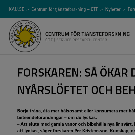
Hoppa
till
Länkstig
KAU.SE
>
Centrum för tjänsteforskning – CTF
>
Nyheter
> Fors
huvudinnehåll
FORSKAREN: SÅ ÖKAR 
NYÅRSLÖFTET OCH BEH
Börja träna, äta mer hälsosamt eller konsumera mer hållb
beteendeförändringar – om du lyckas.
– Att sluta med gamla vanor och bibehålla nya är svårt. 
att lyckas, säger forskaren Per Kristensson. Kunskap, o