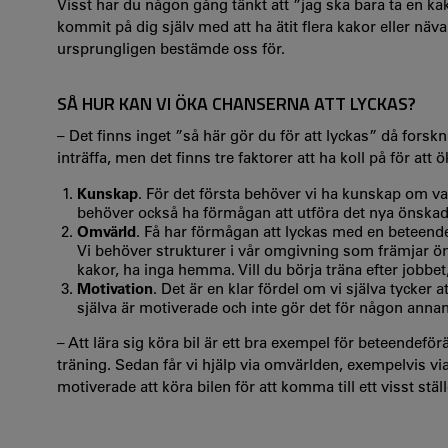
Visst har du någon gång tänkt att ”jag ska bara ta en ka
kommit på dig själv med att ha ätit flera kakor eller nävar
ursprungligen bestämde oss för.
SÅ HUR KAN VI ÖKA CHANSERNA ATT LYCKAS?
– Det finns inget ”så här gör du för att lyckas” då forsk
inträffa, men det finns tre faktorer att ha koll på för att 
Kunskap
. För det första behöver vi ha kunskap om va
behöver också ha förmågan att utföra det nya önskade
Omvärld
. Få har förmågan att lyckas med en beteende
Vi behöver strukturer i vår omgivning som främjar ön
kakor, ha inga hemma. Vill du börja träna efter jobbet
Motivation
. Det är en klar fördel om vi själva tycker 
själva är motiverade och inte gör det för någon anna
– Att lära sig köra bil är ett bra exempel för beteendeför
träning. Sedan får vi hjälp via omvärlden, exempelvis via 
motiverade att köra bilen för att komma till ett visst ställ