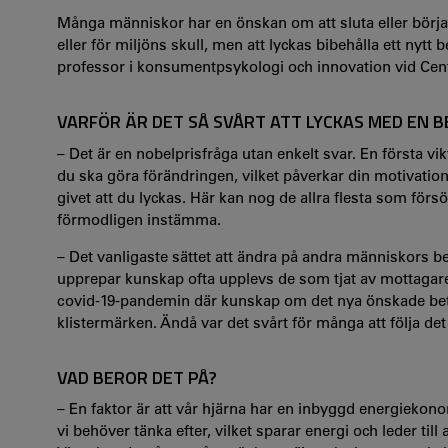
Många människor har en önskan om att sluta eller börja 
eller för miljöns skull, men att lyckas bibehålla ett nyt
professor i konsumentpsykologi och innovation vid Centr
VARFÖR ÄR DET SÅ SVÅRT ATT LYCKAS MED EN
– Det är en nobelprisfråga utan enkelt svar. En första vik
du ska göra förändringen, vilket påverkar din motivation
givet att du lyckas. Här kan nog de allra flesta som försö
förmodligen instämma.
– Det vanligaste sättet att ändra på andra människors bet
upprepar kunskap ofta upplevs de som tjat av mottaga
covid-19-pandemin där kunskap om det nya önskade bet
klistermärken. Ändå var det svårt för många att följa de
VAD BEROR DET PÅ?
– En faktor är att vår hjärna har en inbyggd energiekon
vi behöver tänka efter, vilket sparar energi och leder til