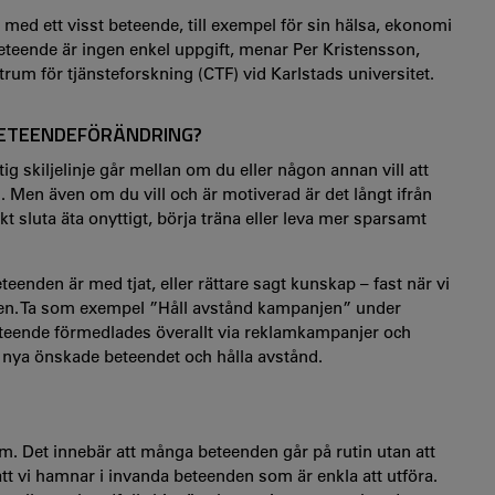
med ett visst beteende, till exempel för sin hälsa, ekonomi
t beteende är ingen enkel uppgift, menar Per Kristensson,
um för tjänsteforskning (CTF) vid Karlstads universitet.
 BETEENDEFÖRÄNDRING?
tig skiljelinje går mellan om du eller någon annan vill att
. Men även om du vill och är motiverad är det långt ifrån
kt sluta äta onyttigt, börja träna eller leva mer sparsamt
eenden är med tjat, eller rättare sagt kunskap – fast när vi
ren. Ta som exempel ”Håll avstånd kampanjen” under
eende förmedlades överallt via reklamkampanjer och
t nya önskade beteendet och hålla avstånd.
om. Det innebär att många beteenden går på rutin utan att
l att vi hamnar i invanda beteenden som är enkla att utföra.